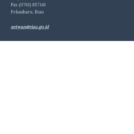
Fax (0761) 857141
Pekanbaru, Riau
setwan@riau.go.id