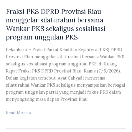
Riau
PKS
Fraksi PKS DPRD Provinsi Riau
Kaderismanto,
DPRD
bersama
menggelar silaturahmi bersama
Provinsi
Ketua
Riau
Wankar PKS sekaligus sosialisasi
Komisi
program unggulan PKS
III
DPRD
Pekanbaru – Fraksi Partai Keadilan Sejahtera (PKS) DPRD
Provinsi
Provinsi Riau menggelar silaturahmi bersama Wankar PKS
Riau
sekaligus sosialisasi program unggulan PKS, di Ruang
Edi
Rapat Fraksi PKS DPRD Provinsi Riau, Kamis (7/5/2026).
Basri,
Dalam kegiatan tersebut, Ayat Cahyadi menerima
menerima
silaturahmi Wankar PKS sekaligus menyampaikan berbagai
kunjungan
program unggulan partai yang menjadi fokus PKS dalam
Koordinator
menyongsong masa depan Provinsi Riau
Satuan
Pelayanan
Fraksi
Read More »
Pemenuhan
PKS
Gizi
DPRD
(SPPG)