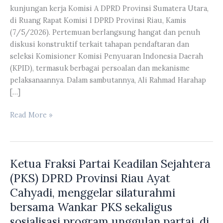
kunjungan kerja Komisi A DPRD Provinsi Sumatera Utara,
di Ruang Rapat Komisi I DPRD Provinsi Riau, Kamis
(7/5/2026). Pertemuan berlangsung hangat dan penuh
diskusi konstruktif terkait tahapan pendaftaran dan
seleksi Komisioner Komisi Penyuaran Indonesia Daerah
(KPID), termasuk berbagai persoalan dan mekanisme
pelaksanaannya. Dalam sambutannya, Ali Rahmad Harahap
[…]
Komisi
Read More »
I
DPRD
Provinsi
Ketua Fraksi Partai Keadilan Sejahtera
Riau
menerima
(PKS) DPRD Provinsi Riau Ayat
kunjungan
Cahyadi, menggelar silaturahmi
kerja
bersama Wankar PKS sekaligus
Komisi
sosialisasi program unggulan partai, di
A