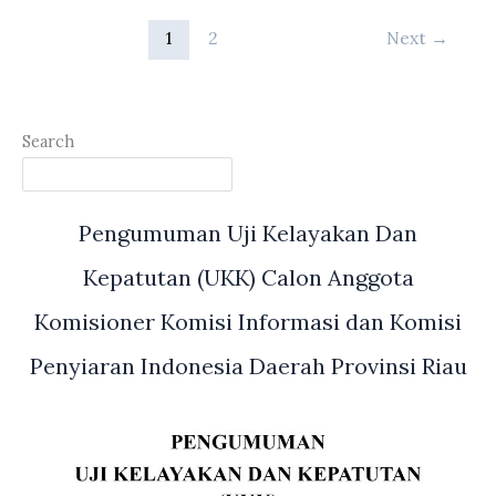
Provinsi
Wilayah
Riau
1
2
Next
→
Provinsi
menggelar
Riau
silaturahmi
bersama
Wankar
Search
PKS
sekaligus
sosialisasi
Pengumuman Uji Kelayakan Dan
program
unggulan
Kepatutan (UKK) Calon Anggota
PKS
Komisioner Komisi Informasi dan Komisi
Penyiaran Indonesia Daerah Provinsi Riau