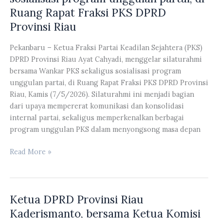
Ruang Rapat Fraksi PKS DPRD
DPRD
Provinsi
Provinsi Riau
Sumatera
Utara,
Pekanbaru – Ketua Fraksi Partai Keadilan Sejahtera (PKS)
di
DPRD Provinsi Riau Ayat Cahyadi, menggelar silaturahmi
Ruang
bersama Wankar PKS sekaligus sosialisasi program
Rapat
unggulan partai, di Ruang Rapat Fraksi PKS DPRD Provinsi
Komisi
Riau, Kamis (7/5/2026). Silaturahmi ini menjadi bagian
I
dari upaya mempererat komunikasi dan konsolidasi
DPRD
internal partai, sekaligus memperkenalkan berbagai
Provinsi
program unggulan PKS dalam menyongsong masa depan
Riau
Ketua
Read More »
Fraksi
Partai
Keadilan
Ketua DPRD Provinsi Riau
Sejahtera
(PKS)
Kaderismanto, bersama Ketua Komisi