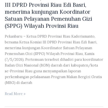
DPRD
III DPRD Provinsi Riau Edi Basri,
Provinsi
menerima kunjungan Koordinator
Riau
Satuan Pelayanan Pemenuhan Gizi
Ayat
(SPPG) Wilayah Provinsi Riau
Cahyadi,
menggelar
Pekanbaru – Ketua DPRD Provinsi Riau Kaderismanto,
silaturahmi
bersama Ketua Komisi III DPRD Provinsi Riau Edi Basri,
bersama
menerima kunjungan Koordinator Satuan Pelayanan
Wankar
Pemenuhan Gizi (SPPG) Wilayah Provinsi Riau, Kamis
PKS
(7/5/2026). Pertemuan tersebut dihadiri para koordinator
sekaligus
Badan Gizi Nasional (BGN) daerah dari kabupaten/kota
sosialisasi
se-Provinsi Riau guna menyampaikan laporan
program
perkembangan pelaksanaan Program Makan Bergizi Gratis
unggulan
(MBG) di daerah
partai,
di
Ketua
Read More »
Ruang
DPRD
Rapat
Provinsi
Fraksi