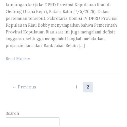
kunjungan kerja ke DPRD Provinsi Kepulauan Riau di
Gedung Graha Kepri, Batam, Rabu (7/5/2026). Dalam
pertemuan tersebut, Sekretaris Komisi IV DPRD Provinsi
Kepulauan Riau Bobby menyampaikan bahwa Pemerintah
Provinsi Kepulauan Riau saat ini juga mengalami defisit
anggaran, sehingga mengambil langkah melakukan
pinjaman dana dari Bank Jabar. Selain […]
Komisi
Read More »
V
DPRD
Provinsi
Riau
←
Previous
1
2
melaksanakan
kunjungan
kerja
ke
Search
DPRD
Provinsi