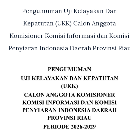
Kepulauan
Pengumuman Uji Kelayakan Dan
Riau
di
Kepatutan (UKK) Calon Anggota
Gedung
Komisioner Komisi Informasi dan Komisi
Graha
Kepri
Penyiaran Indonesia Daerah Provinsi Riau