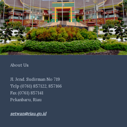
About Us
Jl. Jend. Sudirman No 719
Telp (0761) 857122, 857166
Fax (0761) 857141
Pekanbaru, Riau
setwan@riau.go.id