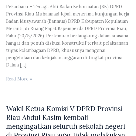
Pekanbaru – Tenaga Ahli Badan Kehormatan (BK) DPRD
Provinsi Riau Muhammad Iqbal, menerima kunjungan kerja
Badan Musyawarah (Banmus) DPRD Kabupaten Kepulauan
Meranti, di Ruang Rapat Bapemperda DPRD Provinsi Riau,
Rabu (20/5/2026). Pertemuan berlangsung dalam suasana
hangat dan penuh diskusi konstruktif terkait pelaksanaan
tugas kelembagaan DPRD, khususnya mengenai
pengelolaan dan kebijakan anggaran di tingkat provinsi.
Dalam […]
Tenaga
Read More »
Ahli
Badan
Kehormatan
Wakil Ketua Komisi V DPRD Provinsi
(BK)
DPRD
Riau Abdul Kasim kembali
Provinsi
mengingatkan seluruh sekolah negeri
Riau
di Provinsi Riau agar tidak melakukan