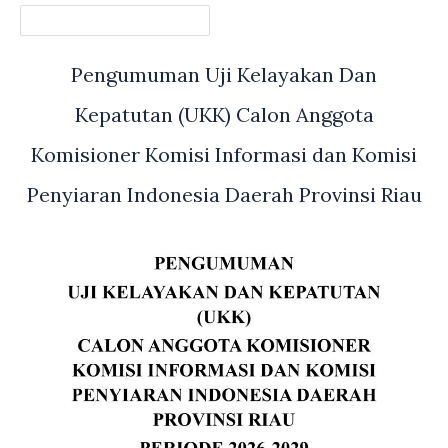
Riau
Abdul
Kasim
Pengumuman Uji Kelayakan Dan
kembali
mengingatkan
Kepatutan (UKK) Calon Anggota
seluruh
sekolah
Komisioner Komisi Informasi dan Komisi
negeri
Penyiaran Indonesia Daerah Provinsi Riau
di
Provinsi
Riau
agar
tidak
melakukan
penahanan
ijazah
terhadap
siswa
yang