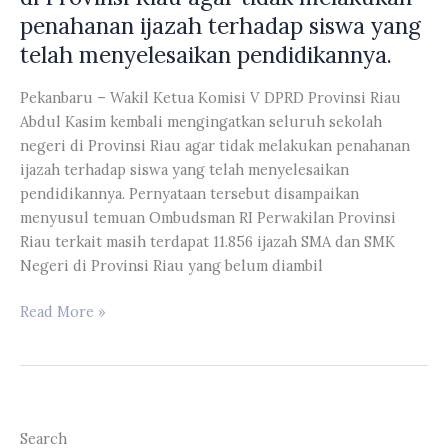
Muhammad
penahanan ijazah terhadap siswa yang
Iqbal,
telah menyelesaikan pendidikannya.
menerima
kunjungan
Pekanbaru – Wakil Ketua Komisi V DPRD Provinsi Riau
kerja
Abdul Kasim kembali mengingatkan seluruh sekolah
Badan
negeri di Provinsi Riau agar tidak melakukan penahanan
Musyawarah
ijazah terhadap siswa yang telah menyelesaikan
(Banmus)
pendidikannya. Pernyataan tersebut disampaikan
DPRD
menyusul temuan Ombudsman RI Perwakilan Provinsi
Kabupaten
Riau terkait masih terdapat 11.856 ijazah SMA dan SMK
Kepulauan
Negeri di Provinsi Riau yang belum diambil
Meranti
Wakil
Read More »
Ketua
Komisi
V
DPRD
Provinsi
Search