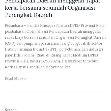
Pendapatan Daerah menggelar rapat
dan
kerja bersama sejumlah Organisasi
Abdullah
Perangkat Daerah
menerima
aspirasi
Pekanbaru – Panitia Khusus (Pansus) DPRD Provinsi Riau
ratusan
pembahasan Optimalisasi Pendapatan Daerah menggelar
mahasiswa
rapat kerja bersama sejumlah Organisasi Perangkat Daerah
yang
(OPD) dan pimpinan perusahaan yang bergerak di sektor
tergabung
Hutan Tanaman Industri (HTI), perkebunan, dan industri
dalam
pabrik di Provinsi Riau, di Ruang Rapat Medium DPRD
Aliansi
Provinsi Riau, Rabu (13/5/2026). Dalam rapat tersebut,
G-
Ketua Pansus Abdullah menyampaikan
M13
Mei
Panitia
Read More »
Melawan
Khusus
saat
(Pansus)
menggelar
DPRD
aksi
Provinsi
demonstrasi
Riau
Search
di