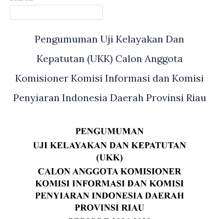
pembahasan
depan
Optimalisasi
Gedung
Pendapatan
DPRD
Pengumuman Uji Kelayakan Dan
Daerah
Provinsi
menggelar
Kepatutan (UKK) Calon Anggota
Riau
rapat
kerja
Komisioner Komisi Informasi dan Komisi
bersama
Penyiaran Indonesia Daerah Provinsi Riau
sejumlah
Organisasi
Perangkat
Daerah