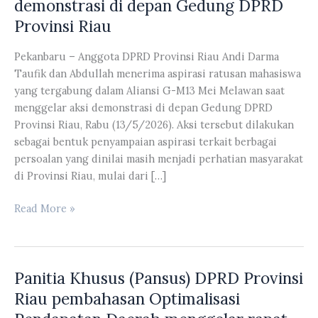
demonstrasi di depan Gedung DPRD
Provinsi Riau
Pekanbaru – Anggota DPRD Provinsi Riau Andi Darma
Taufik dan Abdullah menerima aspirasi ratusan mahasiswa
yang tergabung dalam Aliansi G-M13 Mei Melawan saat
menggelar aksi demonstrasi di depan Gedung DPRD
Provinsi Riau, Rabu (13/5/2026). Aksi tersebut dilakukan
sebagai bentuk penyampaian aspirasi terkait berbagai
persoalan yang dinilai masih menjadi perhatian masyarakat
di Provinsi Riau, mulai dari […]
Anggota
Read More »
DPRD
Provinsi
Riau
Panitia Khusus (Pansus) DPRD Provinsi
Andi
Darma
Riau pembahasan Optimalisasi
Taufik