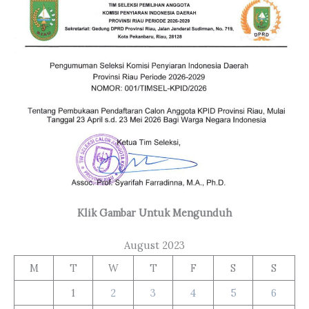
Klik Gambar Untuk Mengunduh
August 2023
M
T
W
T
F
S
S
1
2
3
4
5
6