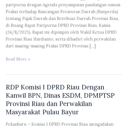
paripurna dengan Agenda penyampaian pandangan umum
Fraksi terhadap Rancangan Peraturan Daerah (Ranperda)
tentang Pajak Daerah dan Retribusi Daerah Provinsi Riau,
di Ruang Rapat Paripurna DPRD Provinsi Riau, Kamis
(24/8/2023). Rapat ini dipimpin oleh Wakil Ketua DPRD
Provinsi Riau Hardianto, serta dihadiri oleh perwakilan
dari masing-masing Fraksi DPRD Provinsi […]
Rapat
Read More »
Paripurna
Agenda
Penyampaian
RDP Komisi I DPRD Riau Dengan
Pandangan
Umum
Kanwil BPN, Dinas ESDM, DPMPTSP
Fraksi
Provinsi Riau dan Perwakilan
Terhadap
Masyarakat Pulau Bayur
Ranperda
Tentang
Pekanbaru – Komisi I DPRD Provinsi Riau mengadakan
Pajak