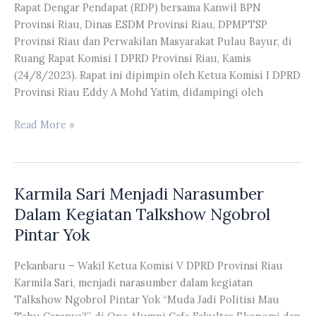
Rapat Dengar Pendapat (RDP) bersama Kanwil BPN
Daerah
Provinsi Riau, Dinas ESDM Provinsi Riau, DPMPTSP
dan
Provinsi Riau dan Perwakilan Masyarakat Pulau Bayur, di
Retribusi
Ruang Rapat Komisi I DPRD Provinsi Riau, Kamis
Daerah
(24/8/2023). Rapat ini dipimpin oleh Ketua Komisi I DPRD
Provinsi
Provinsi Riau Eddy A Mohd Yatim, didampingi oleh
Riau
RDP
Read More »
Komisi
I
DPRD
Karmila Sari Menjadi Narasumber
Riau
Dengan
Dalam Kegiatan Talkshow Ngobrol
Kanwil
Pintar Yok
BPN,
Dinas
Pekanbaru – Wakil Ketua Komisi V DPRD Provinsi Riau
ESDM,
Karmila Sari, menjadi narasumber dalam kegiatan
DPMPTSP
Talkshow Ngobrol Pintar Yok “Muda Jadi Politisi Mau
Provinsi