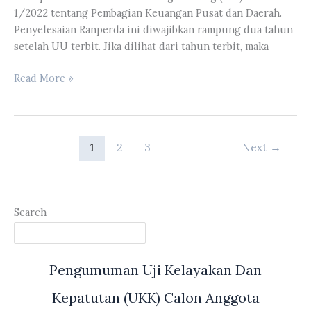
1/2022 tentang Pembagian Keuangan Pusat dan Daerah.
Penyelesaian Ranperda ini diwajibkan rampung dua tahun
setelah UU terbit. Jika dilihat dari tahun terbit, maka
Rapat
Read More »
Paripurna
Tentang
Penyampaian
Pandangan
1
2
3
Next
→
Umum
Fraksi
Terhadap
Ranperda
Search
Pajak
Daerah
Dan
Pengumuman Uji Kelayakan Dan
Retribusi
Daerah
Kepatutan (UKK) Calon Anggota