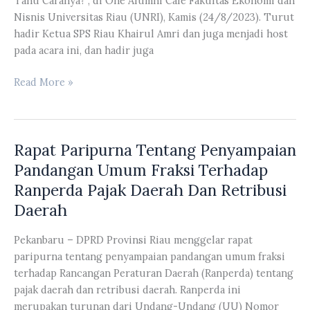
Tahu Caranya?”, di One Alumni Cafe Fakultas Ekonomi dan
Riau
Nisnis Universitas Riau (UNRI), Kamis (24/8/2023). Turut
dan
hadir Ketua SPS Riau Khairul Amri dan juga menjadi host
Perwakilan
pada acara ini, dan hadir juga
Masyarakat
Pulau
Karmila
Read More »
Bayur
Sari
Menjadi
Narasumber
Rapat Paripurna Tentang Penyampaian
Dalam
Kegiatan
Pandangan Umum Fraksi Terhadap
Talkshow
Ranperda Pajak Daerah Dan Retribusi
Ngobrol
Daerah
Pintar
Yok
Pekanbaru – DPRD Provinsi Riau menggelar rapat
paripurna tentang penyampaian pandangan umum fraksi
terhadap Rancangan Peraturan Daerah (Ranperda) tentang
pajak daerah dan retribusi daerah. Ranperda ini
merupakan turunan dari Undang-Undang (UU) Nomor