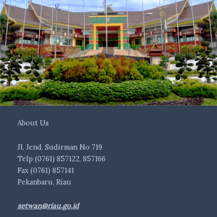
About Us
Jl. Jend. Sudirman No 719
Telp (0761) 857122, 857166
Fax (0761) 857141
Pekanbaru, Riau
setwan@riau.go.id