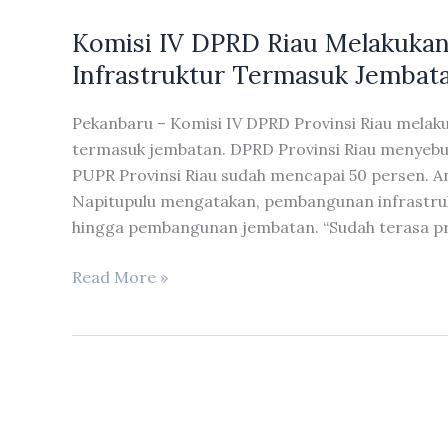
Kunjungan
Komisi IV DPRD Riau Melakuka
Konsultasi
Ke
Infrastruktur Termasuk Jembat
Direktorat
Otonomi
Pekanbaru – Komisi IV DPRD Provinsi Riau melak
Daerah
termasuk jembatan. DPRD Provinsi Riau menyebu
Kemendagri
PUPR Provinsi Riau sudah mencapai 50 persen. A
RI
Napitupulu mengatakan, pembangunan infrastruk
Terkait
hingga pembangunan jembatan. “Sudah terasa p
pengkajian
Ranperda
Komisi
Read More »
Provinsi
IV
Riau
DPRD
Tentang
Riau
Pengelolaan
Melakukan
Sungai
Evaluasi
Provinsi
Terhadap