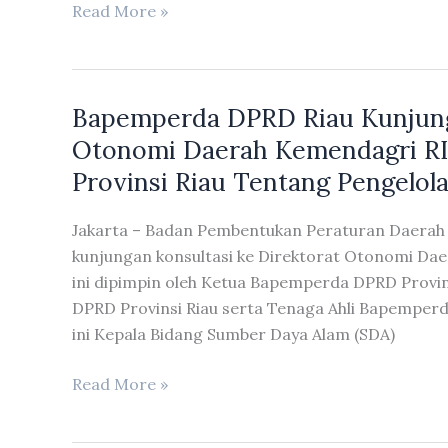
Agung
Read More »
Nugroho
Khawatirkan
Terkait
Bapemperda DPRD Riau Kunjunga
Pelaksanaan
Porwil
Otonomi Daerah Kemendagri RI 
Provinsi Riau Tentang Pengelola
Jakarta – Badan Pembentukan Peraturan Daerah
kunjungan konsultasi ke Direktorat Otonomi Dae
ini dipimpin oleh Ketua Bapemperda DPRD Provi
DPRD Provinsi Riau serta Tenaga Ahli Bapemperd
ini Kepala Bidang Sumber Daya Alam (SDA)
Bapemperda
Read More »
DPRD
Riau