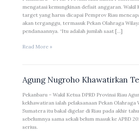
mengatasi kemungkinan defisit anggaran. Wakil
target yang harus dicapai Pemprov Riau mencapai R
akan terganggu, termasuk Pekan Olahraga Wilay
pendanaannya. “Itu adalah jumlah saat […]
DPRD
Read More »
Riau
Minta
Pemprov
Agung Nugroho Khawatirkan Ter
Riau
Melakukan
Pekanbaru – Wakil Ketua DPRD Provinsi Riau Ag
Upaya
kekhawatiran ialah pelaksanaan Pekan Olahraga W
Mengatasi
Sumatera itu bakal digelar di Riau pada akhir ta
Kemungkinan
sebelumnya sama sekali belum masuk ke APBD 20
Defisit
serius.
Anggaran