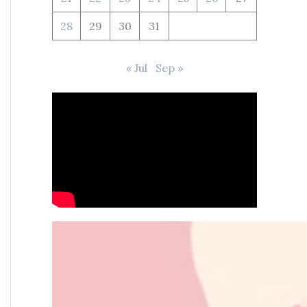
28
29
30
31
« Jul
Sep »