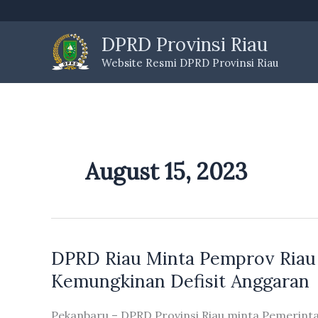
Skip
to
DPRD Provinsi Riau
content
Website Resmi DPRD Provinsi Riau
August 15, 2023
DPRD Riau Minta Pemprov Riau
Kemungkinan Defisit Anggaran
Pekanbaru – DPRD Provinsi Riau minta Pemerinta