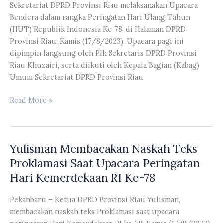
Sekretariat DPRD Provinsi Riau melaksanakan Upacara
Ke-
Bendera dalam rangka Peringatan Hari Ulang Tahun
78
(HUT) Republik Indonesia Ke-78, di Halaman DPRD
Kemerdekaan
Provinsi Riau, Kamis (17/8/2023). Upacara pagi ini
RI
dipimpin langsung oleh Plh Sekretaris DPRD Provinsi
Tahun
Riau Khuzairi, serta diikuti oleh Kepala Bagian (Kabag)
2023
Umum Sekretariat DPRD Provinsi Riau
Seluruh
Read More »
ASN
dan
THL
Yulisman Membacakan Naskah Teks
di
Lingkungan
Proklamasi Saat Upacara Peringatan
Sekretariat
Hari Kemerdekaan RI Ke-78
DPRD
Provinsi
Pekanbaru – Ketua DPRD Provinsi Riau Yulisman,
Riau
membacakan naskah teks Proklamasi saat upacara
Melaksanakan