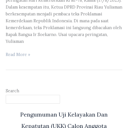
peringatan Hari Kemerdekaan RI ke-78, Kamis (17/8/2023).
Upacara
Dalam kesempatan itu, Ketua DPRD Provinsi Riau Yulisman
Bendera
berkesempatan menjadi pembaca teks Proklamasi
Peringatan
Kemerdekaan Republik Indonesia. Di mana pada saat
HUT
kemerdekaan, teks Proklamasi ini langsung dibacakan oleh
RI
Bapak Bangsa Ir Soekarno. Usai upacara peringatan,
Ke-
Yulisman
78
Yulisman
Read More »
Membacakan
Naskah
Teks
Proklamasi
Saat
Search
Upacara
Peringatan
Hari
Pengumuman Uji Kelayakan Dan
Kemerdekaan
RI
Kepatutan (UKK) Calon Anggota