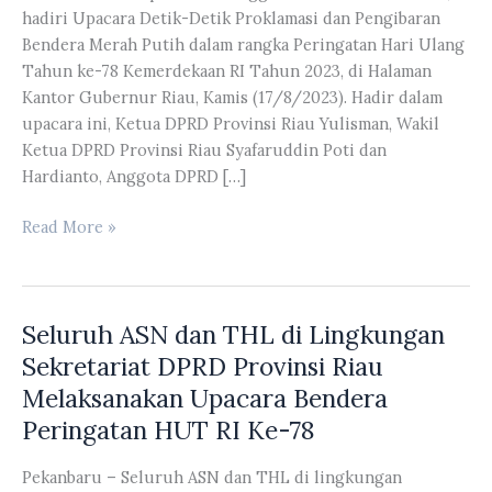
hadiri Upacara Detik-Detik Proklamasi dan Pengibaran
Bendera Merah Putih dalam rangka Peringatan Hari Ulang
Tahun ke-78 Kemerdekaan RI Tahun 2023, di Halaman
Kantor Gubernur Riau, Kamis (17/8/2023). Hadir dalam
upacara ini, Ketua DPRD Provinsi Riau Yulisman, Wakil
Ketua DPRD Provinsi Riau Syafaruddin Poti dan
Hardianto, Anggota DPRD […]
Pimpinan
Read More »
dan
Anggota
DPRD
Seluruh ASN dan THL di Lingkungan
Riau
Hadiri
Sekretariat DPRD Provinsi Riau
Upacara
Melaksanakan Upacara Bendera
Dalam
Peringatan HUT RI Ke-78
Rangka
Peringatan
Pekanbaru – Seluruh ASN dan THL di lingkungan
HUT