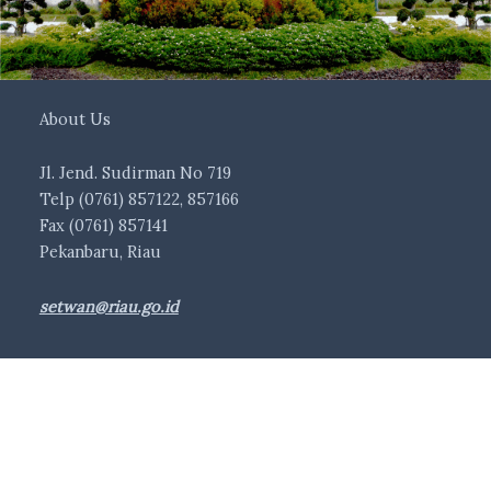
About Us
Jl. Jend. Sudirman No 719
Telp (0761) 857122, 857166
Fax (0761) 857141
Pekanbaru, Riau
setwan@riau.go.id