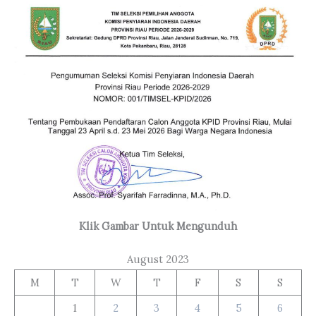
Klik Gambar Untuk Mengunduh
August 2023
M
T
W
T
F
S
S
1
2
3
4
5
6