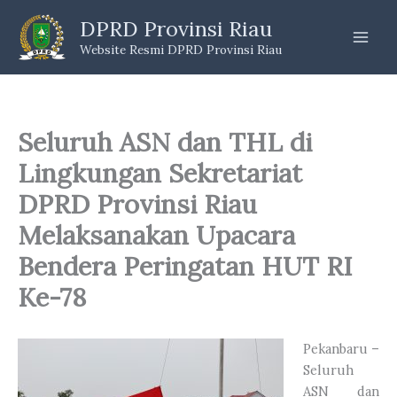
Skip
DPRD Provinsi Riau
to
Website Resmi DPRD Provinsi Riau
content
Seluruh ASN dan THL di
Lingkungan Sekretariat
DPRD Provinsi Riau
Melaksanakan Upacara
Bendera Peringatan HUT RI
Ke-78
Pekanbaru –
Seluruh
ASN dan