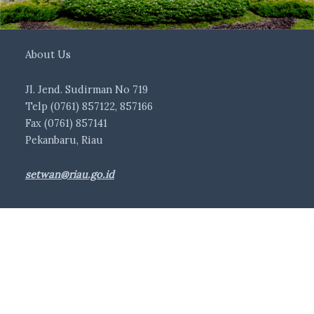
About Us
Jl. Jend. Sudirman No 719
Telp (0761) 857122, 857166
Fax (0761) 857141
Pekanbaru, Riau
setwan@riau.go.id