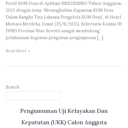
Profil BUM Desa di Aplikasi SIBEDESING Tahun Anggaran
2023 dengan tema “Meningkatkan Kapasitas BUM Desa
Dalam Rangka Tata Laksana Pengelola BUM Desa”, di Hotel
Mutiara Merdeka, Jumat (25/8/2023). Sekretaris Komisi III
DPRD Provinsi Riau Sewitri sangat mendukung
pelaksanaan kegiatan pengiatan pengimputan […]
Sewitri
Read More »
Menjadi
Narasumber
Dalam
Kegiatan
Penginputan
Search
Profil
BUM
Desa
Pengumuman Uji Kelayakan Dan
di
Aplikasi
Kepatutan (UKK) Calon Anggota
SIBEDESING