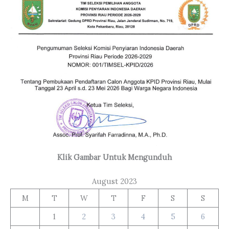
Klik Gambar Untuk Mengunduh
August 2023
M
T
W
T
F
S
S
1
2
3
4
5
6