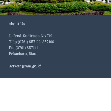
About Us
Jl. Jend. Sudirman No 719
Telp (0761) 857122, 857166
Fax (0761) 857141
Pekanbaru, Riau
setwan@riau.go.id