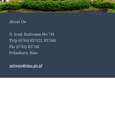
About Us
Jl. Jend. Sudirman No 719
Telp (0761) 857122, 857166
Fax (0761) 857141
Pekanbaru, Riau
setwan@riau.go.id