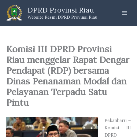
Skip
DPRD Provinsi Riau
to
Website Resmi DPRD Provinsi Riau
content
Komisi III DPRD Provinsi
Riau menggelar Rapat Dengar
Pendapat (RDP) bersama
Dinas Penanaman Modal dan
Pelayanan Terpadu Satu
Pintu
Pekanbaru –
Komisi III
DPRD