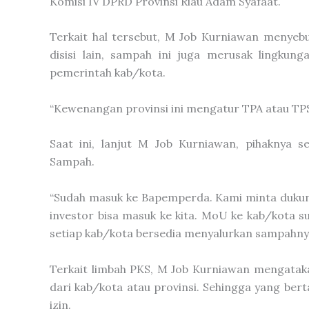
Komisi IV DPRD Provinsi Riau Adam Syafaat.
Terkait hal tersebut, M Job Kurniawan menye
disisi lain, sampah ini juga merusak lingkun
pemerintah kab/kota.
“Kewenangan provinsi ini mengatur TPA atau TPS R
Saat ini, lanjut M Job Kurniawan, pihaknya
Sampah.
“Sudah masuk ke Bapemperda. Kami minta dukung
investor bisa masuk ke kita. MoU ke kab/kota s
setiap kab/kota bersedia menyalurkan sampahnya 
Terkait limbah PKS, M Job Kurniawan mengataka
dari kab/kota atau provinsi. Sehingga yang be
izin.