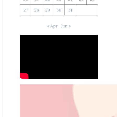
27
28
29
30
31
« Apr
Jun »