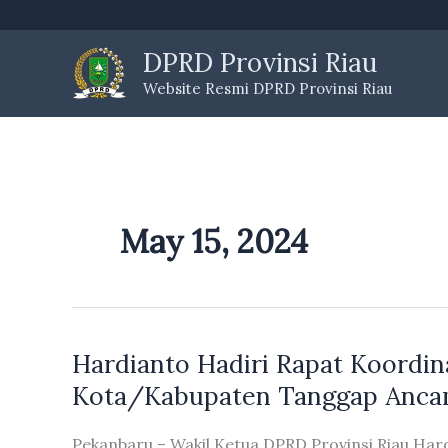
Skip
to
DPRD Provinsi Riau
content
Website Resmi DPRD Provinsi Riau
May 15, 2024
Hardianto Hadiri Rapat Koordi
Kota/Kabupaten Tanggap Anca
Pekanbaru – Wakil Ketua DPRD Provinsi Riau Har