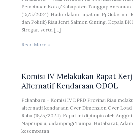
Pembinaan Kota/Kabupaten Tanggap Ancaman Na
(15/5/2024). Hadir dalam rapat ini, Pj Gubernur 
dan Politik) Riau Jenri Salmon Ginting, Kepala B
Siregar, serta […]
Hardianto
Read More »
Hadiri
Rapat
Koordinasi
Komisi IV Melakukan Rapat Ker
Pengembangan
&
Alternatif Kendaraan ODOL
Pembinaan
Kota/Kabupaten
Pekanbaru – Komisi IV DPRD Provinsi Riau melaku
Tanggap
alternatif kendaraan Over Dimension Over Load 
Ancaman
Rabu (15/5/2024). Rapat ini dipimpin oleh Anggo
Narkoba
Napitupulu, didampingi Tumpal Hutabarat, Adam S
Tahun
kesempatan