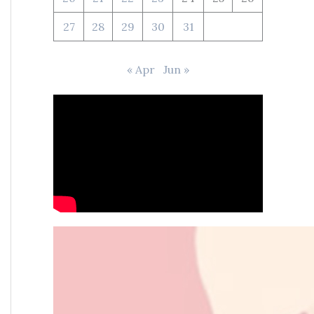
27
28
29
30
31
« Apr
Jun »