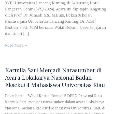
XVIII Universitas Lancang Kuning, di Balairung Hotel
Pangeran, Senin (6/5/2024). Acara ini dipimpin langsung
oleh Prof. Dr. Junaidi, S.S., M.Hum, Dekan Sekolah
Pascasarjana Universitas Lancang Kuning, Dr. Adolf
Bastian, S.Pd., M.Pd bersama Wakil Dekan I, beserta jajaran
dan turut […]
Karmila
Read More »
Sari
Hadiri
Acara
Karmila Sari Menjadi Narasumber di
Yudisium
Sekolah
Acara Lokakarya Nasional Badan
Pascasarjana
Eksekutif Mahasiswa Universitas Riau
XVIII
Universitas
Pekanbaru – Wakil Ketua Komisi V DPRD Provinsi Riau
Lancang
Karmila Sari, menjadi narasumber dalam acara Lokakarya
Kuning
Nasional Badan Eksekutif Mahasiswa Universitas Riau, di