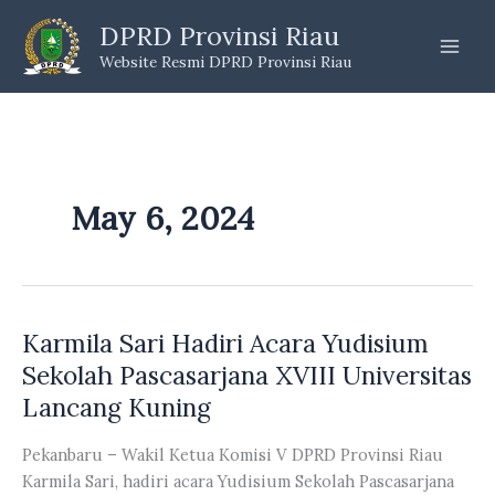
Skip
DPRD Provinsi Riau
to
Website Resmi DPRD Provinsi Riau
content
May 6, 2024
Karmila Sari Hadiri Acara Yudisium
Sekolah Pascasarjana XVIII Universitas
Lancang Kuning
Pekanbaru – Wakil Ketua Komisi V DPRD Provinsi Riau
Karmila Sari, hadiri acara Yudisium Sekolah Pascasarjana