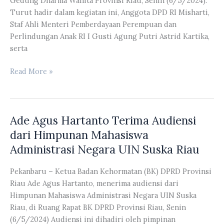
Gedung Dharma Wanita Provinsi Riau, Senin (6/5/2024).
Turut hadir dalam kegiatan ini, Anggota DPD RI Misharti,
Staf Ahli Menteri Pemberdayaan Perempuan dan
Perlindungan Anak RI I Gusti Agung Putri Astrid Kartika,
serta
Karmila
Read More »
Sari
Menjadi
Narasumber
Ade Agus Hartanto Terima Audiensi
di
Acara
dari Himpunan Mahasiswa
Lokakarya
Administrasi Negara UIN Suska Riau
Nasional
Badan
Pekanbaru – Ketua Badan Kehormatan (BK) DPRD Provinsi
Eksekutif
Riau Ade Agus Hartanto, menerima audiensi dari
Mahasiswa
Himpunan Mahasiswa Administrasi Negara UIN Suska
Universitas
Riau, di Ruang Rapat BK DPRD Provinsi Riau, Senin
Riau
(6/5/2024) Audiensi ini dihadiri oleh pimpinan