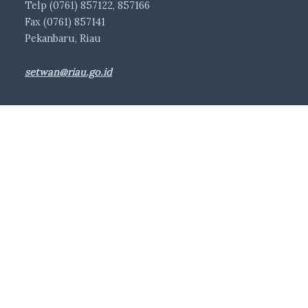
Telp (0761) 857122, 857166
Fax (0761) 857141
Pekanbaru, Riau
setwan@riau.go.id