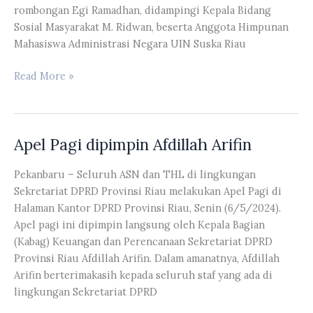
rombongan Egi Ramadhan, didampingi Kepala Bidang
Sosial Masyarakat M. Ridwan, beserta Anggota Himpunan
Mahasiswa Administrasi Negara UIN Suska Riau
Ade
Read More »
Agus
Hartanto
Terima
Apel Pagi dipimpin Afdillah Arifin
Audiensi
dari
Pekanbaru – Seluruh ASN dan THL di lingkungan
Himpunan
Sekretariat DPRD Provinsi Riau melakukan Apel Pagi di
Mahasiswa
Halaman Kantor DPRD Provinsi Riau, Senin (6/5/2024).
Administrasi
Apel pagi ini dipimpin langsung oleh Kepala Bagian
Negara
(Kabag) Keuangan dan Perencanaan Sekretariat DPRD
UIN
Provinsi Riau Afdillah Arifin. Dalam amanatnya, Afdillah
Suska
Arifin berterimakasih kepada seluruh staf yang ada di
Riau
lingkungan Sekretariat DPRD