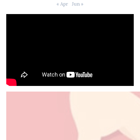
« Apr
Jun »