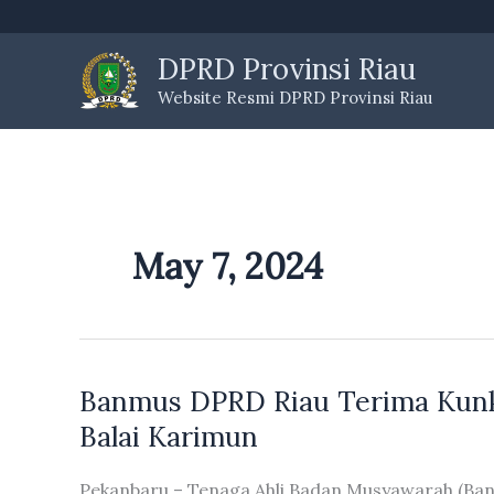
Skip
to
DPRD Provinsi Riau
content
Website Resmi DPRD Provinsi Riau
May 7, 2024
Banmus DPRD Riau Terima Kun
Balai Karimun
Pekanbaru – Tenaga Ahli Badan Musyawarah (Ba