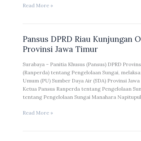
Banggar
Read More »
DPRD
Riau
Terima
Pansus DPRD Riau Kunjungan O
Kunker
Pansus
Provinsi Jawa Timur
LKPJ
DPRD
Surabaya – Panitia Khusus (Pansus) DPRD Provin
Provinsi
(Ranperda) tentang Pengelolaan Sungai, melaksa
Kepri
Umum (PU) Sumber Daya Air (SDA) Provinsi Jawa T
Ketua Pansus Ranperda tentang Pengelolaan Sun
tentang Pengelolaan Sungai Manahara Napitupul
Pansus
Read More »
DPRD
Riau
Kunjungan