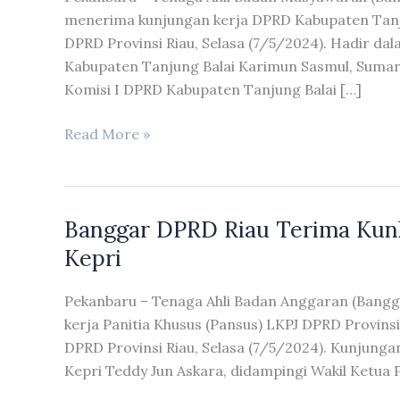
menerima kunjungan kerja DPRD Kabupaten Tanj
DPRD Provinsi Riau, Selasa (7/5/2024). Hadir da
Kabupaten Tanjung Balai Karimun Sasmul, Sumard
Komisi I DPRD Kabupaten Tanjung Balai […]
Banmus
Read More »
DPRD
Riau
Terima
Banggar DPRD Riau Terima Kun
Kunker
DPRD
Kepri
Kabupaten
Tanjung
Pekanbaru – Tenaga Ahli Badan Anggaran (Bangg
Balai
kerja Panitia Khusus (Pansus) LKPJ DPRD Provins
Karimun
DPRD Provinsi Riau, Selasa (7/5/2024). Kunjungan
Kepri Teddy Jun Askara, didampingi Wakil Ketua 