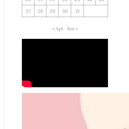
27
28
29
30
31
« Apr
Jun »