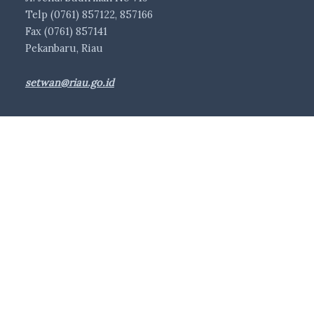
Telp (0761) 857122, 857166
Fax (0761) 857141
Pekanbaru, Riau
setwan@riau.go.id