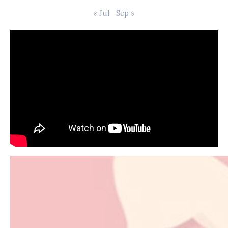
« Jul
Sep »