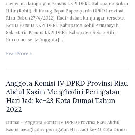
menerima kunjungan Pansus LKPJ DPRD Kabupaten Rokan
Hilir (Rohil), di Ruang Rapat Bapemperda DPRD Provinsi
Riau, Rabu (27/4/2022). Hadir dalam kunjungan tersebut
Ketua Pansus LKPJ DPRD Kabupaten Rohil Armansyah,
Sekretaris Pansus LKPJ DPRD Kabupaten Rokan Hilir
Purnomo, serta Anggota […]
Pansus
Read More »
LKPJ
Kepala
Daerah
Anggota Komisi IV DPRD Provinsi Riau
DPRD
Provinsi
Abdul Kasim Menghadiri Peringatan
Riau
Hari Jadi ke-23 Kota Dumai Tahun
Menerima
2022
Kunjungan
Pansus
Dumai – Anggota Komisi IV DPRD Provinsi Riau Abdul
LKPJ
Kasim, menghadiri peringatan Hari Jadi ke-23 Kota Dumai
DPRD