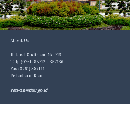
About Us
Jl. Jend. Sudirman No 719
Telp (0761) 857122, 857166
Fax (0761) 857141
Pekanbaru, Riau
setwan@riau.go.id