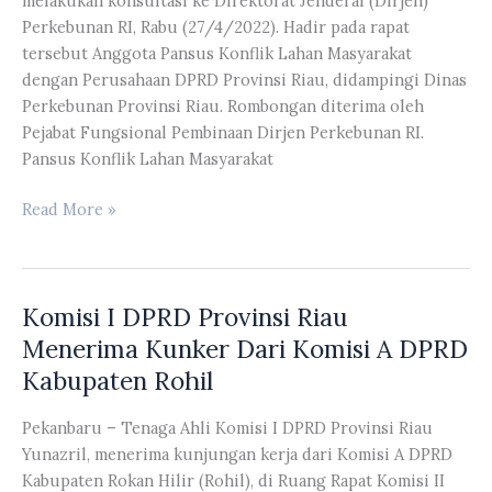
melakukan konsultasi ke Direktorat Jenderal (Dirjen)
ke-
Perkebunan RI, Rabu (27/4/2022). Hadir pada rapat
23
tersebut Anggota Pansus Konflik Lahan Masyarakat
Kota
dengan Perusahaan DPRD Provinsi Riau, didampingi Dinas
Dumai
Perkebunan Provinsi Riau. Rombongan diterima oleh
Tahun
Pejabat Fungsional Pembinaan Dirjen Perkebunan RI.
2022
Pansus Konflik Lahan Masyarakat
Pansus
Read More »
Konflik
Lahan
Masyarakat
Komisi I DPRD Provinsi Riau
Dengan
Perusahaan
Menerima Kunker Dari Komisi A DPRD
DPRD
Kabupaten Rohil
Provinsi
Riau
Pekanbaru – Tenaga Ahli Komisi I DPRD Provinsi Riau
Melakukan
Yunazril, menerima kunjungan kerja dari Komisi A DPRD
Konsultasi
Kabupaten Rokan Hilir (Rohil), di Ruang Rapat Komisi II