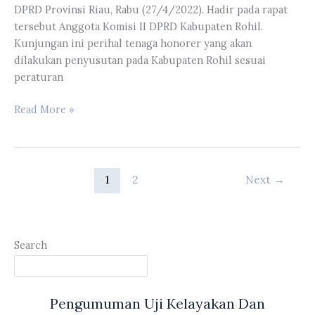
ke
DPRD Provinsi Riau, Rabu (27/4/2022). Hadir pada rapat
Dirjen
tersebut Anggota Komisi II DPRD Kabupaten Rohil.
Perkebunan
Kunjungan ini perihal tenaga honorer yang akan
RI
dilakukan penyusutan pada Kabupaten Rohil sesuai
peraturan
Komisi
Read More »
I
DPRD
Provinsi
Riau
1
2
Next
→
Menerima
Kunker
Dari
Komisi
Search
A
DPRD
Kabupaten
Pengumuman Uji Kelayakan Dan
Rohil