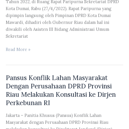
Tahun 2022, di Ruang Rapat Paripurna Sekretariat DPRD
Kabupaten
Kota Dumai, Rabu (27/4/2022). Rapat Paripurna yang
Rohil
dipimpin langsung oleh Pimpinan DPRD Kota Dumai
Mawardi, dihadiri oleh Gubernur Riau dalam hal ini
diwakili oleh Asisten III Bidang Administrasi Umum
Sekretariat
Anggota
Read More »
Komisi
IV
DPRD
Pansus Konflik Lahan Masyarakat
Provinsi
Riau
Dengan Perusahaan DPRD Provinsi
Abdul
Riau Melakukan Konsultasi ke Dirjen
Kasim
Perkebunan RI
Menghadiri
Peringatan
Jakarta – Panitia Khusus (Pansus) Konflik Lahan
Hari
Masyarakat dengan Perusahaan DPRD Provinsi Riau
Jadi