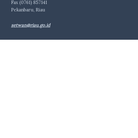
Fax (0761) 857141
Pekanbaru, Riau
setwan@riau.go.id