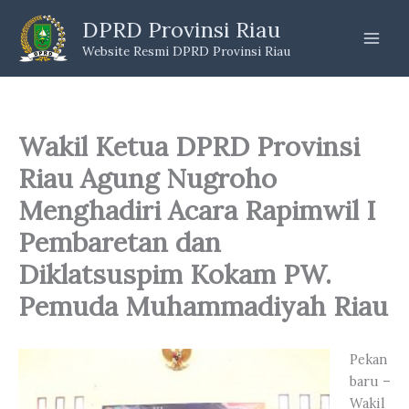
Skip
DPRD Provinsi Riau
to
Website Resmi DPRD Provinsi Riau
content
Wakil Ketua DPRD Provinsi
Riau Agung Nugroho
Menghadiri Acara Rapimwil I
Pembaretan dan
Diklatsuspim Kokam PW.
Pemuda Muhammadiyah Riau
Pekan
baru –
Wakil