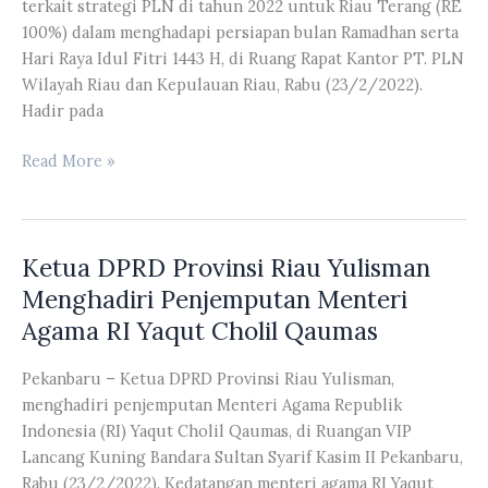
terkait strategi PLN di tahun 2022 untuk Riau Terang (RE
ke
100%) dalam menghadapi persiapan bulan Ramadhan serta
PT.
Hari Raya Idul Fitri 1443 H, di Ruang Rapat Kantor PT. PLN
Rimba
Wilayah Riau dan Kepulauan Riau, Rabu (23/2/2022).
Lazuardi
Hadir pada
Komisi
Read More »
IV
DPRD
Provinsi
Ketua DPRD Provinsi Riau Yulisman
Riau
Mengadakan
Menghadiri Penjemputan Menteri
Rapat
Agama RI Yaqut Cholil Qaumas
Dengan
PT.
Pekanbaru – Ketua DPRD Provinsi Riau Yulisman,
PLN
menghadiri penjemputan Menteri Agama Republik
Wilayah
Indonesia (RI) Yaqut Cholil Qaumas, di Ruangan VIP
Riau
Lancang Kuning Bandara Sultan Syarif Kasim II Pekanbaru,
dan
Rabu (23/2/2022). Kedatangan menteri agama RI Yaqut