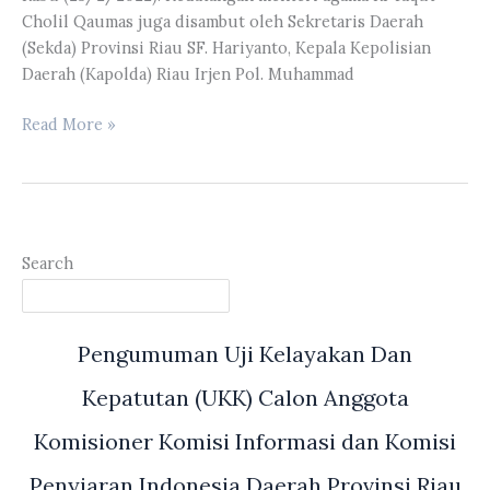
Kepulauan
Cholil Qaumas juga disambut oleh Sekretaris Daerah
Riau
(Sekda) Provinsi Riau SF. Hariyanto, Kepala Kepolisian
Daerah (Kapolda) Riau Irjen Pol. Muhammad
Ketua
Read More »
DPRD
Provinsi
Riau
Yulisman
Menghadiri
Search
Penjemputan
Menteri
Agama
Pengumuman Uji Kelayakan Dan
RI
Yaqut
Kepatutan (UKK) Calon Anggota
Cholil
Qaumas
Komisioner Komisi Informasi dan Komisi
Penyiaran Indonesia Daerah Provinsi Riau