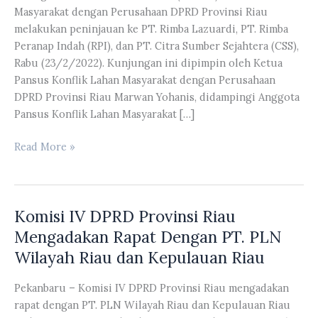
Masyarakat dengan Perusahaan DPRD Provinsi Riau
melakukan peninjauan ke PT. Rimba Lazuardi, PT. Rimba
Peranap Indah (RPI), dan PT. Citra Sumber Sejahtera (CSS),
Rabu (23/2/2022). Kunjungan ini dipimpin oleh Ketua
Pansus Konflik Lahan Masyarakat dengan Perusahaan
DPRD Provinsi Riau Marwan Yohanis, didampingi Anggota
Pansus Konflik Lahan Masyarakat […]
Pansus
Read More »
Konflik
Lahan
Masyarakat
Komisi IV DPRD Provinsi Riau
Dengan
Perusahaan
Mengadakan Rapat Dengan PT. PLN
DPRD
Wilayah Riau dan Kepulauan Riau
Provinsi
Riau
Pekanbaru – Komisi IV DPRD Provinsi Riau mengadakan
Melakukan
rapat dengan PT. PLN Wilayah Riau dan Kepulauan Riau
Peninjauan