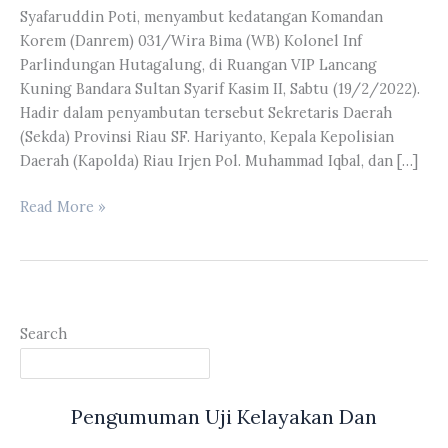
Syafaruddin Poti, menyambut kedatangan Komandan
Korem (Danrem) 031/Wira Bima (WB) Kolonel Inf
Parlindungan Hutagalung, di Ruangan VIP Lancang
Kuning Bandara Sultan Syarif Kasim II, Sabtu (19/2/2022).
Hadir dalam penyambutan tersebut Sekretaris Daerah
(Sekda) Provinsi Riau SF. Hariyanto, Kepala Kepolisian
Daerah (Kapolda) Riau Irjen Pol. Muhammad Iqbal, dan […]
Wakil
Read More »
Ketua
I
DPRD
Provinsi
Riau
Search
Syafaruddin
Poti
Menyambut
Pengumuman Uji Kelayakan Dan
Kedatangan
Danrem