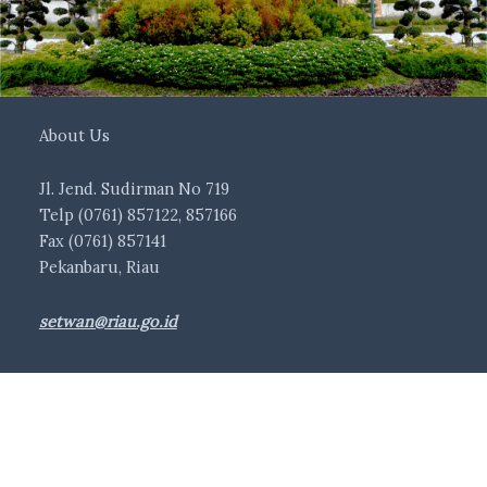
About Us
Jl. Jend. Sudirman No 719
Telp (0761) 857122, 857166
Fax (0761) 857141
Pekanbaru, Riau
setwan@riau.go.id