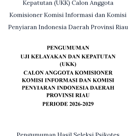
Kepatutan (UKK) Calon Anggota
031/WB
Kolonel
Komisioner Komisi Informasi dan Komisi
Inf
Penyiaran Indonesia Daerah Provinsi Riau
Parlindungan
Hutagalung
Pengumuman Hasil Seleksi Psikotes