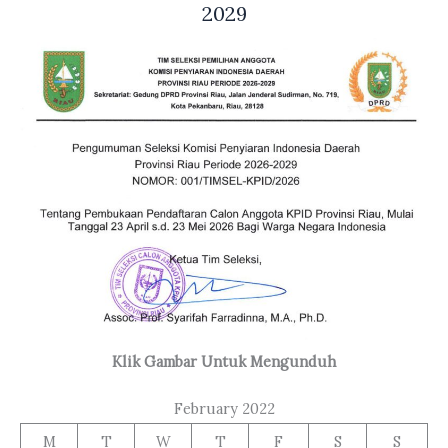
2029
Klik Gambar Untuk Mengunduh
February 2022
M
T
W
T
F
S
S