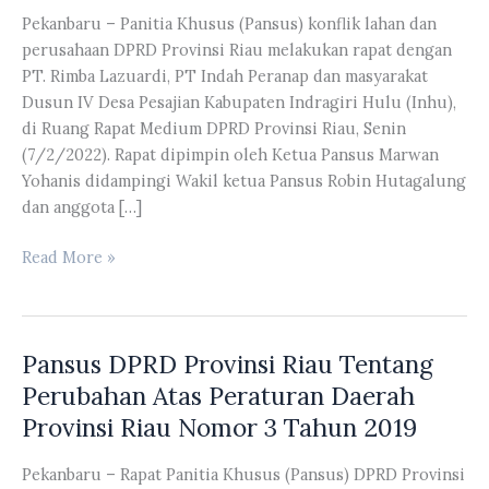
Pekanbaru – Panitia Khusus (Pansus) konflik lahan dan
perusahaan DPRD Provinsi Riau melakukan rapat dengan
PT. Rimba Lazuardi, PT Indah Peranap dan masyarakat
Dusun IV Desa Pesajian Kabupaten Indragiri Hulu (Inhu),
di Ruang Rapat Medium DPRD Provinsi Riau, Senin
(7/2/2022). Rapat dipimpin oleh Ketua Pansus Marwan
Yohanis didampingi Wakil ketua Pansus Robin Hutagalung
dan anggota […]
Pansus
Read More »
Konflik
Lahan
dan
Pansus DPRD Provinsi Riau Tentang
Perusahaan
DPRD
Perubahan Atas Peraturan Daerah
Provinsi
Provinsi Riau Nomor 3 Tahun 2019
Riau
Melakukan
Pekanbaru – Rapat Panitia Khusus (Pansus) DPRD Provinsi