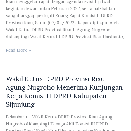
Riau menggelar rapat dengan agenda revisi I jadwal
Nomor
kegiatan dewan bulan Februari 2022, serta hal-hal lain
3
yang dianggap perlu, di Ruang Rapat Komisi II DPRD
Tahun
Provinsi Riau, Senin (07/02/2022). Rapat dipimpin oleh
2019
Wakil Ketua DPRD Provinsi Riau II Agung Nugroho,
didampingi Wakil Ketua III DPRD Provinsi Riau Hardianto,
Banmus
Read More »
DPRD
Provinsi
Riau
Wakil Ketua DPRD Provinsi Riau
Menggelar
Rapat
Agung Nugroho Menerima Kunjungan
Dengan
Kerja Komisi II DPRD Kabupaten
Agenda
Sijunjung
Revisi
I
Pekanbaru – Wakil Ketua DPRD Provinsi Riau Agung
Jadwal
Nugroho didampingi Tenaga Ahli Komisi III DPRD
Kegiatan
Provinsi Riau Wandi Nur Ikhsan, menerima Kunjungan