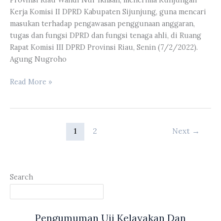
Dewan
Kerja Komisi II DPRD Kabupaten Sijunjung, guna mencari
Bulan
masukan terhadap pengawasan penggunaan anggaran,
Februari
tugas dan fungsi DPRD dan fungsi tenaga ahli, di Ruang
2022
Rapat Komisi III DPRD Provinsi Riau, Senin (7/2/2022).
Agung Nugroho
Wakil
Read More »
Ketua
DPRD
Provinsi
Riau
1
2
Next
→
Agung
Nugroho
Menerima
Kunjungan
Search
Kerja
Komisi
II
Pengumuman Uji Kelayakan Dan