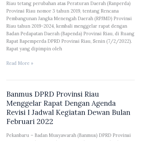
Rapat
Riau tetang perubahan atas Peraturan Daerah (Ranperda)
Dengan
Provinsi Riau nomor 3 tahun 2019, tentang Rencana
PT.
Pembangunan Jangka Menengah Daerah (RPJMD) Provinsi
Rimba
Riau tahun 2019-2024, kembali menggelar rapat dengan
Lazuardi,
Badan Pedapatan Daerah (Bapenda) Provinsi Riau, di Ruang
PT
Rapat Bapemperda DPRD Provinsi Riau, Senin (7/2/2022).
Indah
Rapat yang dipimpin oleh
Peranap
dan
Pansus
Read More »
Masyarakat
DPRD
Dusun
Provinsi
IV
Riau
Desa
Banmus DPRD Provinsi Riau
Tentang
Pesajian
Perubahan
Menggelar Rapat Dengan Agenda
Kabupaten
Atas
Revisi I Jadwal Kegiatan Dewan Bulan
Inhu
Peraturan
Februari 2022
Daerah
Provinsi
Pekanbaru – Badan Musyawarah (Banmus) DPRD Provinsi
Riau