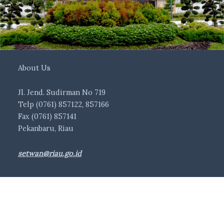
About Us
Jl. Jend. Sudirman No 719
Telp (0761) 857122, 857166
Fax (0761) 857141
Pekanbaru, Riau
setwan@riau.go.id