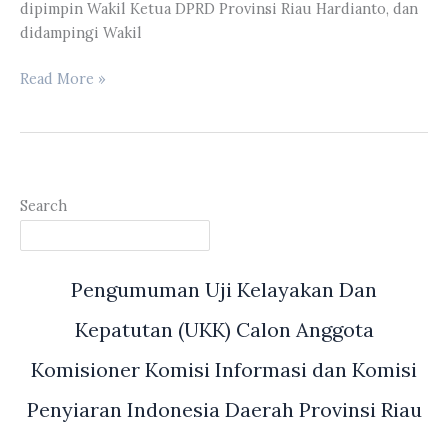
dipimpin Wakil Ketua DPRD Provinsi Riau Hardianto, dan
didampingi Wakil
Komisi
Read More »
IV
DPRD
Provinsi
Riau
Melakukan
Search
Kunker
Ke
BPSL
Pengumuman Uji Kelayakan Dan
Padang
Kepatutan (UKK) Calon Anggota
Komisioner Komisi Informasi dan Komisi
Penyiaran Indonesia Daerah Provinsi Riau