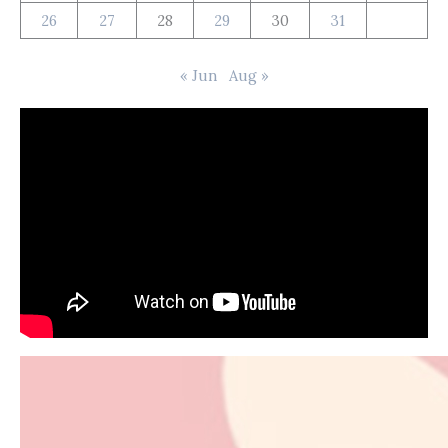
26
27
28
29
30
31
« Jun
Aug »