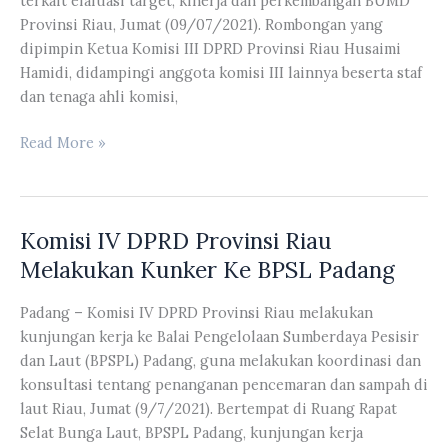
terkait efaluasi target, kinerja dan perkembangan BUMD
Kuantan
Provinsi Riau, Jumat (09/07/2021). Rombongan yang
Singingi
dipimpin Ketua Komisi III DPRD Provinsi Riau Husaimi
Dan
Hamidi, didampingi anggota komisi III lainnya beserta staf
Banmus
dan tenaga ahli komisi,
DPRD
Kabupaten
Komisi
Read More »
Kuantan
III
Singingi
DPRD
Provinsi
Komisi IV DPRD Provinsi Riau
Riau
Melakukan
Melakukan Kunker Ke BPSL Padang
Kuntil
Ke
Padang – Komisi IV DPRD Provinsi Riau melakukan
PT.
kunjungan kerja ke Balai Pengelolaan Sumberdaya Pesisir
PIR
dan Laut (BPSPL) Padang, guna melakukan koordinasi dan
Inhu
konsultasi tentang penanganan pencemaran dan sampah di
laut Riau, Jumat (9/7/2021). Bertempat di Ruang Rapat
Selat Bunga Laut, BPSPL Padang, kunjungan kerja