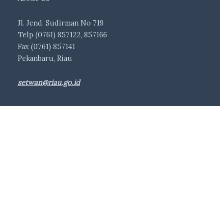
Jl. Jend. Sudirman No 719
Telp (0761) 857122, 857166
Fax (0761) 857141
Pekanbaru, Riau
setwan@riau.go.id