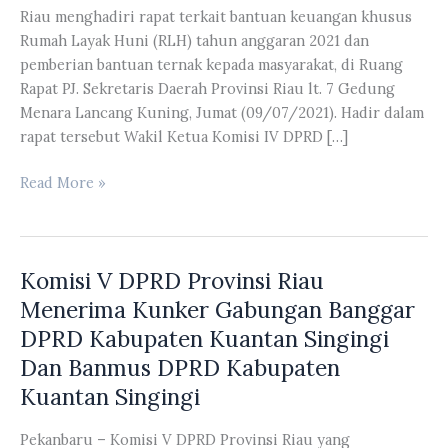
Riau menghadiri rapat terkait bantuan keuangan khusus
Rumah Layak Huni (RLH) tahun anggaran 2021 dan
pemberian bantuan ternak kepada masyarakat, di Ruang
Rapat PJ. Sekretaris Daerah Provinsi Riau lt. 7 Gedung
Menara Lancang Kuning, Jumat (09/07/2021). Hadir dalam
rapat tersebut Wakil Ketua Komisi IV DPRD […]
Komisi
Read More »
IV
DPRD
Dan
Komisi V DPRD Provinsi Riau
Komisi
II
Menerima Kunker Gabungan Banggar
DPRD
DPRD Kabupaten Kuantan Singingi
Provinsi
Dan Banmus DPRD Kabupaten
Riau
Kuantan Singingi
Menghadiri
Rapat
Pekanbaru – Komisi V DPRD Provinsi Riau yang
Terkait