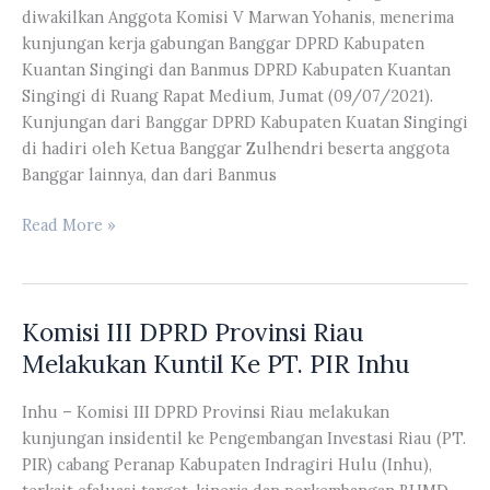
diwakilkan Anggota Komisi V Marwan Yohanis, menerima
Bantuan
kunjungan kerja gabungan Banggar DPRD Kabupaten
Keuangan
Kuantan Singingi dan Banmus DPRD Kabupaten Kuantan
Khusus
Singingi di Ruang Rapat Medium, Jumat (09/07/2021).
RLH
Kunjungan dari Banggar DPRD Kabupaten Kuatan Singingi
di hadiri oleh Ketua Banggar Zulhendri beserta anggota
Banggar lainnya, dan dari Banmus
Komisi
Read More »
V
DPRD
Provinsi
Komisi III DPRD Provinsi Riau
Riau
Menerima
Melakukan Kuntil Ke PT. PIR Inhu
Kunker
Gabungan
Inhu – Komisi III DPRD Provinsi Riau melakukan
Banggar
kunjungan insidentil ke Pengembangan Investasi Riau (PT.
DPRD
PIR) cabang Peranap Kabupaten Indragiri Hulu (Inhu),
Kabupaten