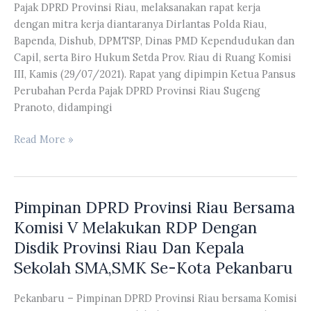
Pajak DPRD Provinsi Riau, melaksanakan rapat kerja
DPRD
dengan mitra kerja diantaranya Dirlantas Polda Riau,
Untuk
Bapenda, Dishub, DPMTSP, Dinas PMD Kependudukan dan
Agustus
Capil, serta Biro Hukum Setda Prov. Riau di Ruang Komisi
2021
III, Kamis (29/07/2021). Rapat yang dipimpin Ketua Pansus
Perubahan Perda Pajak DPRD Provinsi Riau Sugeng
Pranoto, didampingi
Pansus
Read More »
Perubahan
Peraturan
Daerah
Pimpinan DPRD Provinsi Riau Bersama
Pajak
DPRD
Komisi V Melakukan RDP Dengan
Provinsi
Disdik Provinsi Riau Dan Kepala
Riau
Sekolah SMA,SMK Se-Kota Pekanbaru
Melaksanakan
Rapat
Pekanbaru – Pimpinan DPRD Provinsi Riau bersama Komisi
Kerja