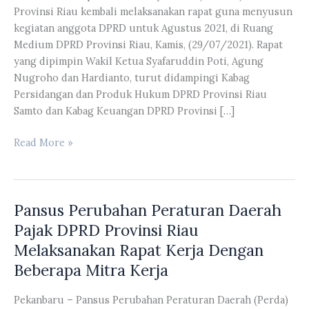
Provinsi Riau kembali melaksanakan rapat guna menyusun
kegiatan anggota DPRD untuk Agustus 2021, di Ruang
Medium DPRD Provinsi Riau, Kamis, (29/07/2021). Rapat
yang dipimpin Wakil Ketua Syafaruddin Poti, Agung
Nugroho dan Hardianto, turut didampingi Kabag
Persidangan dan Produk Hukum DPRD Provinsi Riau
Samto dan Kabag Keuangan DPRD Provinsi […]
Banmus
Read More »
DPRD
Provinsi
Riau
Pansus Perubahan Peraturan Daerah
Kembali
Melaksanakan
Pajak DPRD Provinsi Riau
Rapat
Melaksanakan Rapat Kerja Dengan
Guna
Beberapa Mitra Kerja
Menyusun
Kegiatan
Pekanbaru – Pansus Perubahan Peraturan Daerah (Perda)
Anggota