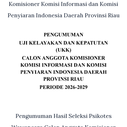
Riau
Komisioner Komisi Informasi dan Komisi
Dan
Penyiaran Indonesia Daerah Provinsi Riau
Kepala
Sekolah
SMA,SMK
Se-
Kota
Pekanbaru
Pengumuman Hasil Seleksi Psikotes