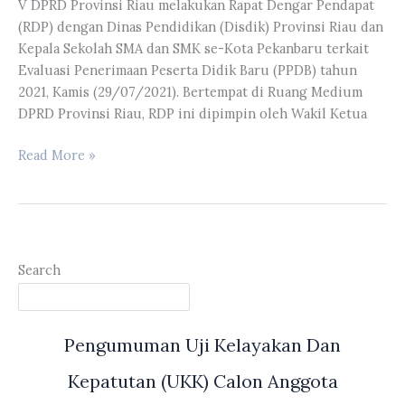
V DPRD Provinsi Riau melakukan Rapat Dengar Pendapat
Dengan
(RDP) dengan Dinas Pendidikan (Disdik) Provinsi Riau dan
Beberapa
Kepala Sekolah SMA dan SMK se-Kota Pekanbaru terkait
Mitra
Evaluasi Penerimaan Peserta Didik Baru (PPDB) tahun
Kerja
2021, Kamis (29/07/2021). Bertempat di Ruang Medium
DPRD Provinsi Riau, RDP ini dipimpin oleh Wakil Ketua
Pimpinan
Read More »
DPRD
Provinsi
Riau
Bersama
Komisi
Search
V
Melakukan
RDP
Pengumuman Uji Kelayakan Dan
Dengan
Disdik
Kepatutan (UKK) Calon Anggota
Provinsi