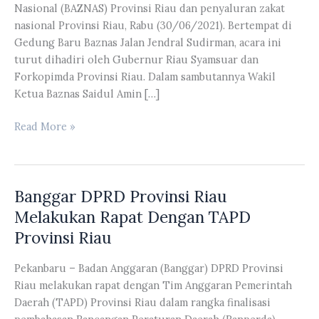
Nasional (BAZNAS) Provinsi Riau dan penyaluran zakat
nasional Provinsi Riau, Rabu (30/06/2021). Bertempat di
Gedung Baru Baznas Jalan Jendral Sudirman, acara ini
turut dihadiri oleh Gubernur Riau Syamsuar dan
Forkopimda Provinsi Riau. Dalam sambutannya Wakil
Ketua Baznas Saidul Amin […]
Wakil
Read More »
Ketua
DPRD
Provinsi
Banggar DPRD Provinsi Riau
Riau
Syafaruddin
Melakukan Rapat Dengan TAPD
Poti
Provinsi Riau
Menghadiri
Acara
Pekanbaru – Badan Anggaran (Banggar) DPRD Provinsi
Syukuran
Riau melakukan rapat dengan Tim Anggaran Pemerintah
Kantor
Daerah (TAPD) Provinsi Riau dalam rangka finalisasi
BAZNAS