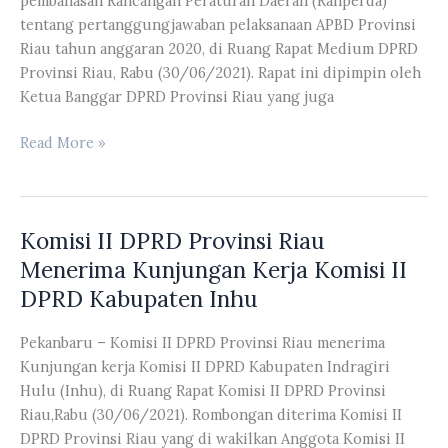
pembahasan Rancangan Peraturan Daerah (Ranperda)
tentang pertanggungjawaban pelaksanaan APBD Provinsi
Riau tahun anggaran 2020, di Ruang Rapat Medium DPRD
Provinsi Riau, Rabu (30/06/2021). Rapat ini dipimpin oleh
Ketua Banggar DPRD Provinsi Riau yang juga
Banggar
Read More »
DPRD
Provinsi
Riau
Komisi II DPRD Provinsi Riau
Melakukan
Rapat
Menerima Kunjungan Kerja Komisi II
Dengan
DPRD Kabupaten Inhu
TAPD
Provinsi
Pekanbaru – Komisi II DPRD Provinsi Riau menerima
Riau
Kunjungan kerja Komisi II DPRD Kabupaten Indragiri
Hulu (Inhu), di Ruang Rapat Komisi II DPRD Provinsi
Riau,Rabu (30/06/2021). Rombongan diterima Komisi II
DPRD Provinsi Riau yang di wakilkan Anggota Komisi II