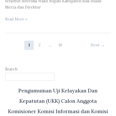
tersebut diterima Wakil Bupati Kabupaten Siak Husni
Merza dan Direktur
Banggar
Read More »
DPRD
Provinsi
Riau
Melakukan
1
2
…
18
Next
→
Kunker
Ke
RSUD
Kelas
Search
D
Minas
Pengumuman Uji Kelayakan Dan
Kepatutan (UKK) Calon Anggota
Komisioner Komisi Informasi dan Komisi