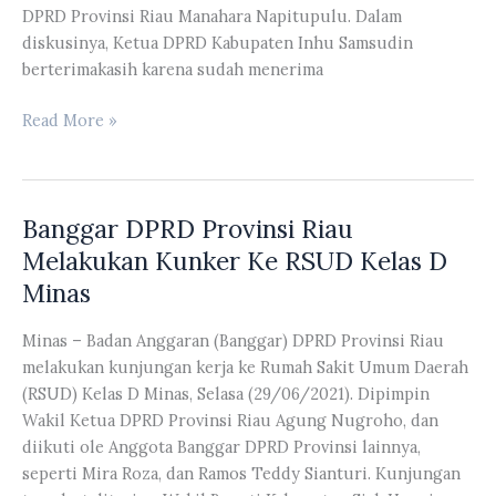
DPRD Provinsi Riau Manahara Napitupulu. Dalam
diskusinya, Ketua DPRD Kabupaten Inhu Samsudin
berterimakasih karena sudah menerima
Komisi
Read More »
II
DPRD
Provinsi
Banggar DPRD Provinsi Riau
Riau
Menerima
Melakukan Kunker Ke RSUD Kelas D
Kunjungan
Minas
Kerja
Komisi
Minas – Badan Anggaran (Banggar) DPRD Provinsi Riau
II
melakukan kunjungan kerja ke Rumah Sakit Umum Daerah
DPRD
(RSUD) Kelas D Minas, Selasa (29/06/2021). Dipimpin
Kabupaten
Wakil Ketua DPRD Provinsi Riau Agung Nugroho, dan
Inhu
diikuti ole Anggota Banggar DPRD Provinsi lainnya,
seperti Mira Roza, dan Ramos Teddy Sianturi. Kunjungan