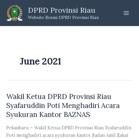
Skip
DPRD Provinsi Riau
to
Website Resmi DPRD Provinsi Riau
content
June 2021
Wakil Ketua DPRD Provinsi Riau
Syafaruddin Poti Menghadiri Acara
Syukuran Kantor BAZNAS
Pekanbaru – Wakil Ketua DPRD Provinsi Riau Syafaruddin
Poti menghadiri acara syukuran kantor Badan Amil Zakat