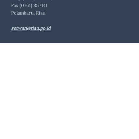
Fax (0761) 857141
Pekanbaru, Riau
setwan@riau.go.id