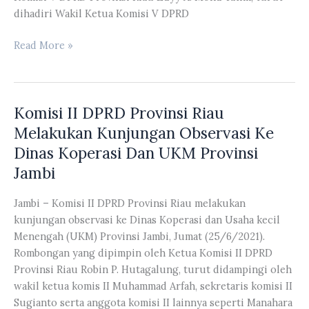
Dumai
dihadiri Wakil Ketua Komisi V DPRD
Komisi
Read More »
V
DPRD
Provinsi
Komisi II DPRD Provinsi Riau
Riau
Melakukan
Melakukan Kunjungan Observasi Ke
Sidak
Dinas Koperasi Dan UKM Provinsi
ke
Jambi
PT
SDO
Jambi – Komisi II DPRD Provinsi Riau melakukan
kunjungan observasi ke Dinas Koperasi dan Usaha kecil
Menengah (UKM) Provinsi Jambi, Jumat (25/6/2021).
Rombongan yang dipimpin oleh Ketua Komisi II DPRD
Provinsi Riau Robin P. Hutagalung, turut didampingi oleh
wakil ketua komis II Muhammad Arfah, sekretaris komisi II
Sugianto serta anggota komisi II lainnya seperti Manahara