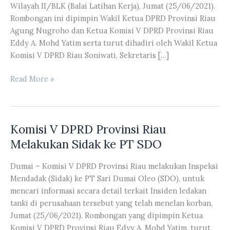
Wilayah II/BLK (Balai Latihan Kerja), Jumat (25/06/2021).
Rombongan ini dipimpin Wakil Ketua DPRD Provinsi Riau
Agung Nugroho dan Ketua Komisi V DPRD Provinsi Riau
Eddy A. Mohd Yatim serta turut dihadiri oleh Wakil Ketua
Komisi V DPRD Riau Soniwati, Sekretaris […]
Komisi
Read More »
V
DPRD
Provinsi
Komisi V DPRD Provinsi Riau
Riau
Melakukan
Melakukan Sidak ke PT SDO
Kuntil
Ke
Dumai – Komisi V DPRD Provinsi Riau melakukan Inspeksi
UPT
Mendadak (Sidak) ke PT Sari Dumai Oleo (SDO), untuk
Latihan
mencari informasi secara detail terkait Insiden ledakan
Kerja
tanki di perusahaan tersebut yang telah menelan korban,
Wilayah
Jumat (25/06/2021). Rombongan yang dipimpin Ketua
II/BLK
Komisi V DPRD Provinsi Riau Edyy A. Mohd Yatim, turut