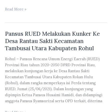
Komisi
Read More »
II
DPRD
Provinsi
Pansus RUED Melakukan Kunker Ke
Riau
Melakukan
Desa Rantau Sakti Kecamatan
Kunjungan
Tambusai Utara Kabupaten Rohul
Observasi
Ke
Rohul – Pansus Rencana Umum Energi Eaerah (RUED)
Dinas
Provinsi Riau tahun 2020-2050 DPRD Provinsi Riau,
Koperasi
melakukan kunjungan kerja ke Desa Rantau Sakti
Dan
Kecamatan Tambusai Utara Kabupaten Rokan Hulu
UKM
(Rohul), dalam rangka memperkaya isi Perda tentang
Provinsi
RUED, Jumat (25/06/2021). Dalam kunjungan yang
Jambi
dipimpin Ketua Pansus Husaimi Hamidi, dan didampingi
anggota Pansus Syamsurizal serta OPD terkait, diterima