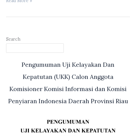
Pansus
Read More »
RUED
Melakukan
Kunker
Ke
Desa
Search
Rantau
Sakti
Kecamatan
Pengumuman Uji Kelayakan Dan
Tambusai
Utara
Kepatutan (UKK) Calon Anggota
Kabupaten
Rohul
Komisioner Komisi Informasi dan Komisi
Penyiaran Indonesia Daerah Provinsi Riau