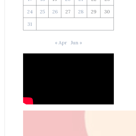
24
25
26
27
28
29
30
31
« Apr
Jun »