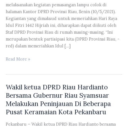
melaksanakan kegiatan pemasangan lampu colok di
halaman Kantor DPRD Provinsi Riau, Senin (10/5/2021).
Kegiantan yang dimaksud untuk memeriahkan Hari Raya
Idul Fitri 1442 Hijriah ini, diharapkan dapat diikuti oleh
Staf DPRD Provinsi Riau di rumah masing-masing. “Ini
merupakan bentuk partisipasi kita (DPRD Provinsi Riau, -
red) dalam memeriahkan Idul […]
Sekretaris
Read More »
DPRD
Provinsi
Riau
Wakil ketua DPRD Riau Hardianto
Muflihun
Melaksanakan
Bersama Gubernur Riau Syamsuar
Kegiatan
Melakukan Peninjauan Di Beberapa
Pemasangan
Pusat Keramaian Kota Pekanbaru
Lampu
Colok
Pekanbaru – Wakil ketua DPRD Riau Hardianto bersama
Di