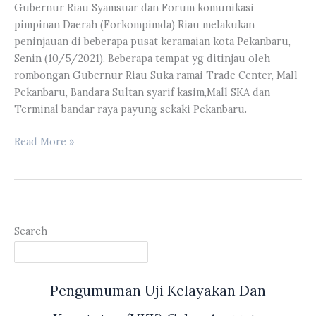
Gubernur Riau Syamsuar dan Forum komunikasi
Halaman
pimpinan Daerah (Forkompimda) Riau melakukan
Kantor
peninjauan di beberapa pusat keramaian kota Pekanbaru,
DPRD
Senin (10/5/2021). Beberapa tempat yg ditinjau oleh
Provinsi
rombongan Gubernur Riau Suka ramai Trade Center, Mall
Riau
Pekanbaru, Bandara Sultan syarif kasim,Mall SKA dan
Terminal bandar raya payung sekaki Pekanbaru.
Wakil
Read More »
ketua
DPRD
Riau
Hardianto
Bersama
Search
Gubernur
Riau
Syamsuar
Pengumuman Uji Kelayakan Dan
Melakukan
Peninjauan