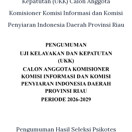
Kepatutan (UKK) Calon Anggota
Di
Beberapa
Komisioner Komisi Informasi dan Komisi
Pusat
Penyiaran Indonesia Daerah Provinsi Riau
Keramaian
Kota
Pekanbaru
Pengumuman Hasil Seleksi Psikotes