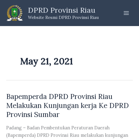
Skip
DPRD Provinsi Riau
to
Website Resmi DPRD Provinsi Riau
content
May 21, 2021
Bapemperda DPRD Provinsi Riau
Melakukan Kunjungan kerja Ke DPRD
Provinsi Sumbar
Padang – Badan Pembentukan Peraturan Daerah
(Bapemperda) DPRD Provinsi Riau melakukan kunjungan