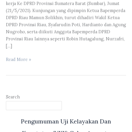
kerja Ke DPRD Provinsi Sumatera Barat (Sumbar), Jumat
(21/5/2021). Kunjungan yang dipimpin Ketua Bapemperda
DPRD Riau Mamun Solikhin, turut dihadiri Wakil Ketua
DPRD Provinsi Riau, Syafarudin Poti, Hardianto dan Agung
Nugroho, serta diikuti Anggota Bapemperda DPRD
Provinsi Riau lainnya seperti Robin Hutagalung, Nurzafri,
[…]
Bapemperda
Read More »
DPRD
Provinsi
Riau
Melakukan
Kunjungan
Search
kerja
Ke
DPRD
Pengumuman Uji Kelayakan Dan
Provinsi
Sumbar