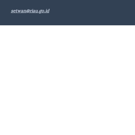
setwan@riau.go.id