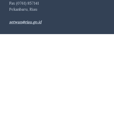
Fax (0761) 857141
Pekanbaru, Riau
setwan@riau.go.id