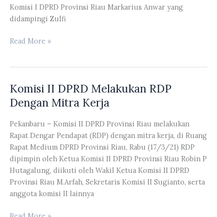
Komisi I DPRD Provinsi Riau Markarius Anwar yang
didampingi Zulfi
Komisi
Read More »
I
Melakukan
Konsultasi
Komisi II DPRD Melakukan RDP
Ke
MenPAN-
Dengan Mitra Kerja
RB
Secara
Pekanbaru – Komisi II DPRD Provinsi Riau melakukan
Virtual
Rapat Dengar Pendapat (RDP) dengan mitra kerja, di Ruang
Rapat Medium DPRD Provinsi Riau, Rabu (17/3/21) RDP
dipimpin oleh Ketua Komisi II DPRD Provinsi Riau Robin P
Hutagalung, diikuti oleh Wakil Ketua Komisi II DPRD
Provinsi Riau M.Arfah, Sekretaris Komisi II Sugianto, serta
anggota komisi II lainnya
Komisi
Read More »