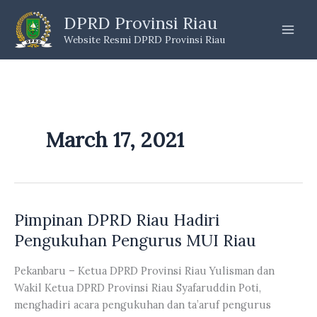
Skip
DPRD Provinsi Riau
to
Website Resmi DPRD Provinsi Riau
content
March 17, 2021
Pimpinan DPRD Riau Hadiri
Pengukuhan Pengurus MUI Riau
Pekanbaru – Ketua DPRD Provinsi Riau Yulisman dan
Wakil Ketua DPRD Provinsi Riau Syafaruddin Poti,
menghadiri acara pengukuhan dan ta’aruf pengurus