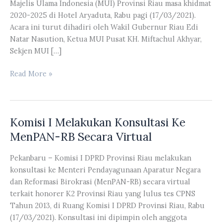
Majelis Ulama Indonesia (MUI) Provinsi Riau masa khidmat
2020-2025 di Hotel Aryaduta, Rabu pagi (17/03/2021).
Acara ini turut dihadiri oleh Wakil Gubernur Riau Edi
Natar Nasution, Ketua MUI Pusat KH. Miftachul Akhyar,
Sekjen MUI […]
Pimpinan
Read More »
DPRD
Riau
Hadiri
Komisi I Melakukan Konsultasi Ke
Pengukuhan
Pengurus
MenPAN-RB Secara Virtual
MUI
Riau
Pekanbaru – Komisi I DPRD Provinsi Riau melakukan
konsultasi ke Menteri Pendayagunaan Aparatur Negara
dan Reformasi Birokrasi (MenPAN-RB) secara virtual
terkait honorer K2 Provinsi Riau yang lulus tes CPNS
Tahun 2013, di Ruang Komisi I DPRD Provinsi Riau, Rabu
(17/03/2021). Konsultasi ini dipimpin oleh anggota