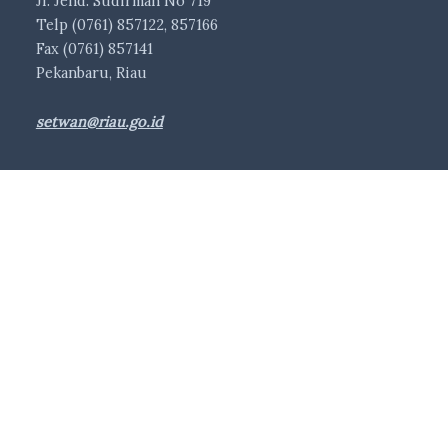
Jl. Jend. Sudirman No 719
Telp (0761) 857122, 857166
Fax (0761) 857141
Pekanbaru, Riau
setwan@riau.go.id