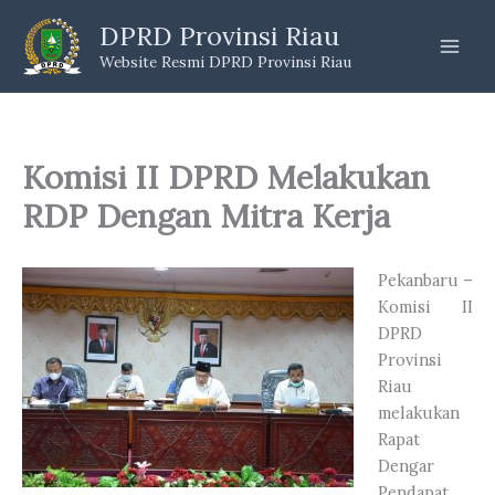
Skip
DPRD Provinsi Riau
to
Website Resmi DPRD Provinsi Riau
content
Komisi II DPRD Melakukan
RDP Dengan Mitra Kerja
Pekanbaru –
Komisi II
DPRD
Provinsi
Riau
melakukan
Rapat
Dengar
Pendapat