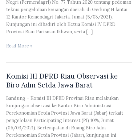
Negri (Permendagri) No. 77 Tahun 2020 tentang pedoman
teknis pengelolaan keuangan daerah, di Gedung H lantai
12 Kantor Kemendagri Jakarta, Jumat (5/03/2021).
Kunjungan ini dihadiri oleh Ketua Komisi IV DPRD
Provinsi Riau Parisman Ikhwan, serta […]
Komisi
Read More »
IV
DPRD
Riau
Komisi III DPRD Riau Observasi ke
dan
Kemendagri
Biro Adm Setda Jawa Barat
Bahas
Permen
Bandung – Komisi III DPRD Provinsi Riau melakukan
No.
kunjungan observasi ke Kantor Biro Administrasi
77
Perekonomian Setda Provinsi Jawa Barat (Jabar) terkait
Tahun
pengelolaan Participating Interest (PI) 10%, Jumat
2020
(05/03/2021). Bertempatan di Ruang Biro Adm
Perekonomian Setda Provinsi (Jabar), kunjungan ini