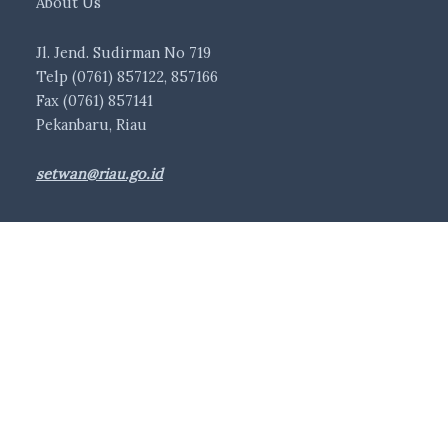
About Us
Jl. Jend. Sudirman No 719
Telp (0761) 857122, 857166
Fax (0761) 857141
Pekanbaru, Riau
setwan@riau.go.id