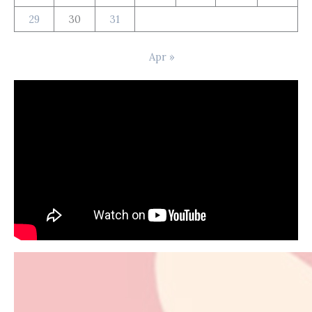
29
30
31
Apr »