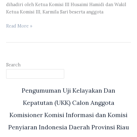
dihadiri oleh Ketua Komisi III Husaimi Hamidi dan Wakil
Ketua Komisi III, Karmila Sari beserta anggota
Komisi
Read More »
III
DPRD
Riau
Observasi
ke
Search
Biro
Adm
Setda
Pengumuman Uji Kelayakan Dan
Jawa
Barat
Kepatutan (UKK) Calon Anggota
Komisioner Komisi Informasi dan Komisi
Penyiaran Indonesia Daerah Provinsi Riau