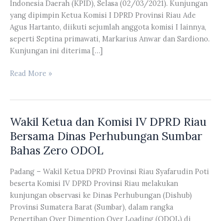
Indonesia Daerah (KPID), Selasa (02/03/2021). Kunjungan
yang dipimpin Ketua Komisi I DPRD Provinsi Riau Ade
Agus Hartanto, diikuti sejumlah anggota komisi I lainnya,
seperti Septina primawati, Markarius Anwar dan Sardiono.
Kunjungan ini diterima […]
Komisi
Read More »
I
DPRD
Riau
Wakil Ketua dan Komisi IV DPRD Riau
Akan
Segera
Bersama Dinas Perhubungan Sumbar
Bentuk
Bahas Zero ODOL
Pansel
KPID
Padang – Wakil Ketua DPRD Provinsi Riau Syafarudin Poti
beserta Komisi IV DPRD Provinsi Riau melakukan
kunjungan observasi ke Dinas Perhubungan (Dishub)
Provinsi Sumatera Barat (Sumbar), dalam rangka
Penertiban Over Dimention Over Loading (ODOL) di