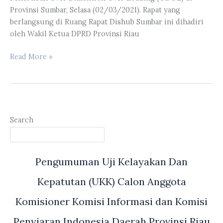
Provinsi Sumbar, Selasa (02/03/2021). Rapat yang
berlangsung di Ruang Rapat Dishub Sumbar ini dihadiri
oleh Wakil Ketua DPRD Provinsi Riau
Wakil
Read More »
Ketua
dan
Komisi
IV
DPRD
Search
Riau
Bersama
Dinas
Pengumuman Uji Kelayakan Dan
Perhubungan
Sumbar
Kepatutan (UKK) Calon Anggota
Bahas
Zero
Komisioner Komisi Informasi dan Komisi
ODOL
Penyiaran Indonesia Daerah Provinsi Riau