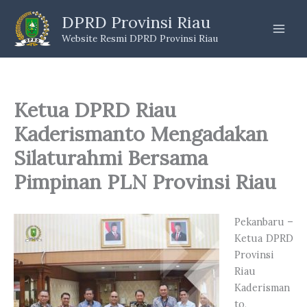
Skip
DPRD Provinsi Riau
to
Website Resmi DPRD Provinsi Riau
content
Ketua DPRD Riau
Kaderismanto Mengadakan
Silaturahmi Bersama
Pimpinan PLN Provinsi Riau
Pekanbaru –
Ketua DPRD
Provinsi
Riau
Kaderisman
to,