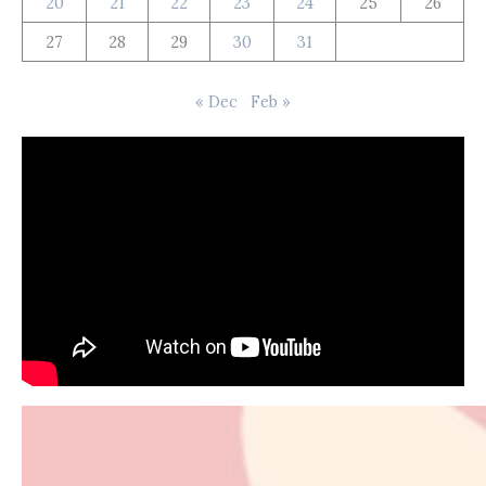
20
21
22
23
24
25
26
27
28
29
30
31
« Dec
Feb »