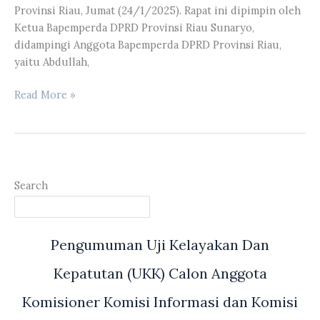
I
Provinsi Riau, Jumat (24/1/2025). Rapat ini dipimpin oleh
Medan
Ketua Bapemperda DPRD Provinsi Riau Sunaryo,
didampingi Anggota Bapemperda DPRD Provinsi Riau,
yaitu Abdullah,
Bapemperda
Read More »
DPRD
Riau
Mengadakan
Rapat
Pembahasan
Search
Ranperda
tentang
RTRW
Pengumuman Uji Kelayakan Dan
Provinsi
Riau
Kepatutan (UKK) Calon Anggota
Tahun
2023-
Komisioner Komisi Informasi dan Komisi
2043