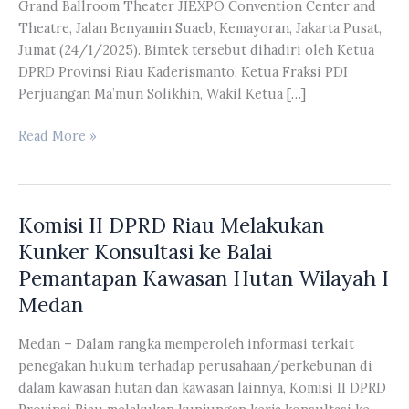
Grand Ballroom Theater JIEXPO Convention Center and
Theatre, Jalan Benyamin Suaeb, Kemayoran, Jakarta Pusat,
Jumat (24/1/2025). Bimtek tersebut dihadiri oleh Ketua
DPRD Provinsi Riau Kaderismanto, Ketua Fraksi PDI
Perjuangan Ma’mun Solikhin, Wakil Ketua […]
Anggota
Read More »
DPRD
Riau
Fraksi
Komisi II DPRD Riau Melakukan
PDI
Perjuangan
Kunker Konsultasi ke Balai
Ikuti
Pemantapan Kawasan Hutan Wilayah I
Kegiatan
Medan
Bimtek
Medan – Dalam rangka memperoleh informasi terkait
penegakan hukum terhadap perusahaan/perkebunan di
dalam kawasan hutan dan kawasan lainnya, Komisi II DPRD