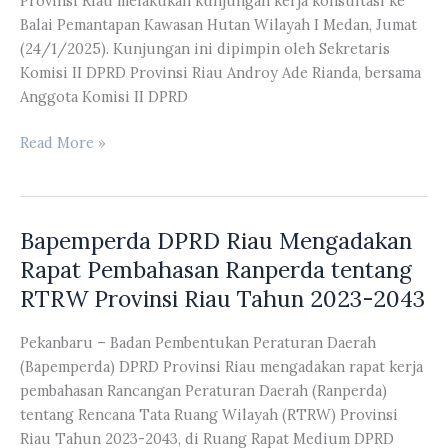
Provinsi Riau melakukan kunjungan kerja konsultasi ke
Balai Pemantapan Kawasan Hutan Wilayah I Medan, Jumat
(24/1/2025). Kunjungan ini dipimpin oleh Sekretaris
Komisi II DPRD Provinsi Riau Androy Ade Rianda, bersama
Anggota Komisi II DPRD
Komisi
Read More »
II
DPRD
Riau
Bapemperda DPRD Riau Mengadakan
Melakukan
Kunker
Rapat Pembahasan Ranperda tentang
Konsultasi
RTRW Provinsi Riau Tahun 2023-2043
ke
Balai
Pekanbaru – Badan Pembentukan Peraturan Daerah
Pemantapan
(Bapemperda) DPRD Provinsi Riau mengadakan rapat kerja
Kawasan
pembahasan Rancangan Peraturan Daerah (Ranperda)
Hutan
tentang Rencana Tata Ruang Wilayah (RTRW) Provinsi
Wilayah
Riau Tahun 2023-2043, di Ruang Rapat Medium DPRD