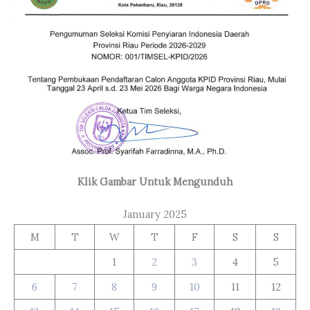
Klik Gambar Untuk Mengunduh
January 2025
M
T
W
T
F
S
S
1
2
3
4
5
6
7
8
9
10
11
12