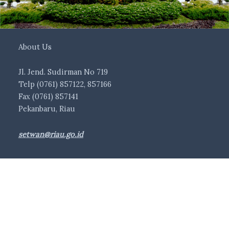
About Us
Jl. Jend. Sudirman No 719
Telp (0761) 857122, 857166
Fax (0761) 857141
Pekanbaru, Riau
setwan@riau.go.id