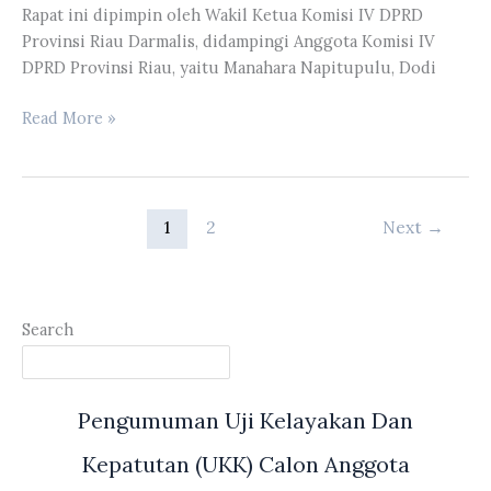
Bersama
Rapat ini dipimpin oleh Wakil Ketua Komisi IV DPRD
Disdik
Provinsi Riau Darmalis, didampingi Anggota Komisi IV
Provinsi
DPRD Provinsi Riau, yaitu Manahara Napitupulu, Dodi
Riau
Komisi
Read More »
IV
DPRD
Riau
Mengadakan
1
2
Next
→
RDP
Membahas
Evaluasi
Kegiatan
Search
ESDM
TA
2024
Pengumuman Uji Kelayakan Dan
Serta
Rencana
Kepatutan (UKK) Calon Anggota
Program