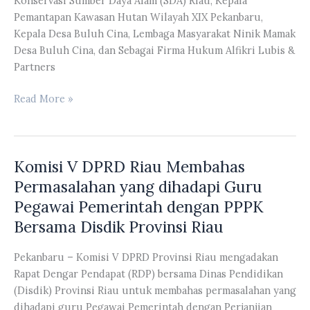
Konservasi Sumber Daya Alam (SDA) Riau, Kepala
Riau
Pemantapan Kawasan Hutan Wilayah XIX Pekanbaru,
Kepala Desa Buluh Cina, Lembaga Masyarakat Ninik Mamak
Desa Buluh Cina, dan Sebagai Firma Hukum Alfikri Lubis &
Partners
Komisi
Read More »
II
Mengadakan
RDP
Komisi V DPRD Riau Membahas
Membahas
Permasalahan
Permasalahan yang dihadapi Guru
terkait
Pegawai Pemerintah dengan PPPK
1.000
Bersama Disdik Provinsi Riau
Hektar
Hutan
Pekanbaru – Komisi V DPRD Provinsi Riau mengadakan
Hulayat
Rapat Dengar Pendapat (RDP) bersama Dinas Pendidikan
Desa
(Disdik) Provinsi Riau untuk membahas permasalahan yang
Buluh
dihadapi guru Pegawai Pemerintah dengan Perjanjian