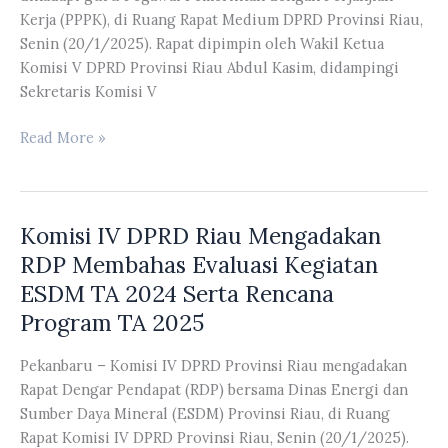
Cina
Kerja (PPPK), di Ruang Rapat Medium DPRD Provinsi Riau,
Senin (20/1/2025). Rapat dipimpin oleh Wakil Ketua
Komisi V DPRD Provinsi Riau Abdul Kasim, didampingi
Sekretaris Komisi V
Komisi
Read More »
V
DPRD
Riau
Komisi IV DPRD Riau Mengadakan
Membahas
Permasalahan
RDP Membahas Evaluasi Kegiatan
yang
ESDM TA 2024 Serta Rencana
dihadapi
Program TA 2025
Guru
Pegawai
Pekanbaru – Komisi IV DPRD Provinsi Riau mengadakan
Pemerintah
Rapat Dengar Pendapat (RDP) bersama Dinas Energi dan
dengan
Sumber Daya Mineral (ESDM) Provinsi Riau, di Ruang
PPPK
Rapat Komisi IV DPRD Provinsi Riau, Senin (20/1/2025).