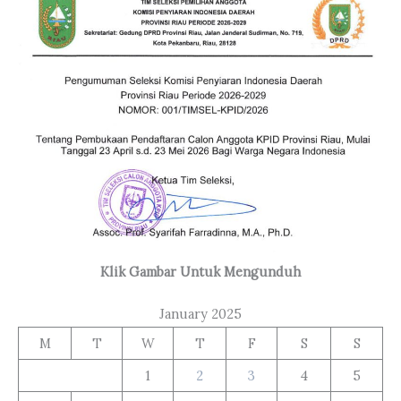
Klik Gambar Untuk Mengunduh
January 2025
M
T
W
T
F
S
S
1
2
3
4
5