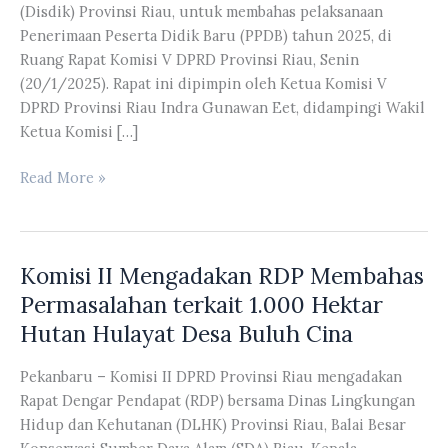
(Disdik) Provinsi Riau, untuk membahas pelaksanaan
Penerimaan Peserta Didik Baru (PPDB) tahun 2025, di
Ruang Rapat Komisi V DPRD Provinsi Riau, Senin
(20/1/2025). Rapat ini dipimpin oleh Ketua Komisi V
DPRD Provinsi Riau Indra Gunawan Eet, didampingi Wakil
Ketua Komisi […]
Komisi
Read More »
V
DPRD
Riau
Komisi II Mengadakan RDP Membahas
Membahas
Pelaksanaan
Permasalahan terkait 1.000 Hektar
PPDB
Hutan Hulayat Desa Buluh Cina
Tahun
2025
Pekanbaru – Komisi II DPRD Provinsi Riau mengadakan
Bersama
Rapat Dengar Pendapat (RDP) bersama Dinas Lingkungan
Disdik
Hidup dan Kehutanan (DLHK) Provinsi Riau, Balai Besar
Provinsi