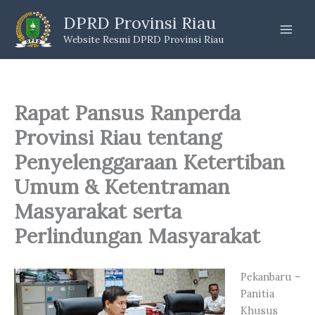
Skip
DPRD Provinsi Riau
to
Website Resmi DPRD Provinsi Riau
content
Rapat Pansus Ranperda
Provinsi Riau tentang
Penyelenggaraan Ketertiban
Umum & Ketentraman
Masyarakat serta
Perlindungan Masyarakat
Pekanbaru –
Panitia
Khusus