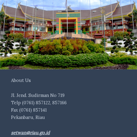
About Us
Jl. Jend. Sudirman No 719
Telp (0761) 857122, 857166
Fax (0761) 857141
Pekanbaru, Riau
setwan@riau.go.id