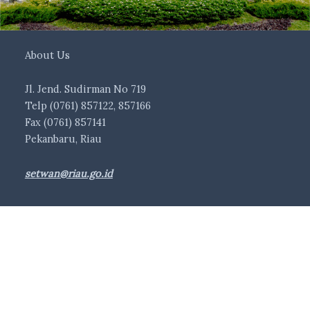
About Us
Jl. Jend. Sudirman No 719
Telp (0761) 857122, 857166
Fax (0761) 857141
Pekanbaru, Riau
setwan@riau.go.id