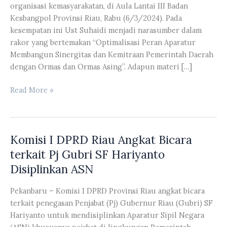
organisasi kemasyarakatan, di Aula Lantai III Badan
Kesbangpol Provinsi Riau, Rabu (6/3/2024). Pada
kesempatan ini Ust Suhaidi menjadi narasumber dalam
rakor yang bertemakan “Optimalisasi Peran Aparatur
Membangun Sinergitas dan Kemitraan Pemerintah Daerah
dengan Ormas dan Ormas Asing”. Adapun materi […]
Ust
Read More »
Suhaidi
Hadiri
Rapat
Komisi I DPRD Riau Angkat Bicara
Koordinasi
Aparatur
terkait Pj Gubri SF Hariyanto
Bidang
Disiplinkan ASN
Organisasi
Kemasyarakatan
Pekanbaru – Komisi I DPRD Provinsi Riau angkat bicara
terkait penegasan Penjabat (Pj) Gubernur Riau (Gubri) SF
Hariyanto untuk mendisiplinkan Aparatur Sipil Negara