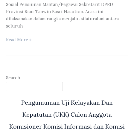
Sosial Pensiunan Mantan/Pegawai Sekretarit DPRD
Provinsi Riau Tanwin Basri Nasution. Acara ini
dilaksanakan dalam rangka menjalin silaturahmi antara
seluruh
Silaturahmi
Read More »
Ikatan
Sosial
Keluarga
Besar
Pegawai
Search
Sekretariat
DPRD
Provinsi
Pengumuman Uji Kelayakan Dan
Riau
Periode
Kepatutan (UKK) Calon Anggota
2024-
2027
Komisioner Komisi Informasi dan Komisi