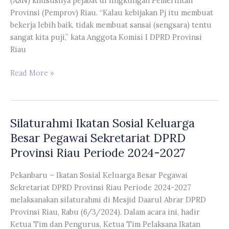
(ASN) khususnya pejabat di lingkungan Pemerintah
Provinsi (Pemprov) Riau. “Kalau kebijakan Pj itu membuat
bekerja lebih baik, tidak membuat sansai (sengsara) tentu
sangat kita puji,” kata Anggota Komisi I DPRD Provinsi
Riau
Komisi
Read More »
I
DPRD
Riau
Silaturahmi Ikatan Sosial Keluarga
Angkat
Bicara
Besar Pegawai Sekretariat DPRD
terkait
Provinsi Riau Periode 2024-2027
Pj
Gubri
Pekanbaru – Ikatan Sosial Keluarga Besar Pegawai
SF
Sekretariat DPRD Provinsi Riau Periode 2024-2027
Hariyanto
melaksanakan silaturahmi di Mesjid Daarul Abrar DPRD
Disiplinkan
Provinsi Riau, Rabu (6/3/2024). Dalam acara ini, hadir
ASN
Ketua Tim dan Pengurus, Ketua Tim Pelaksana Ikatan