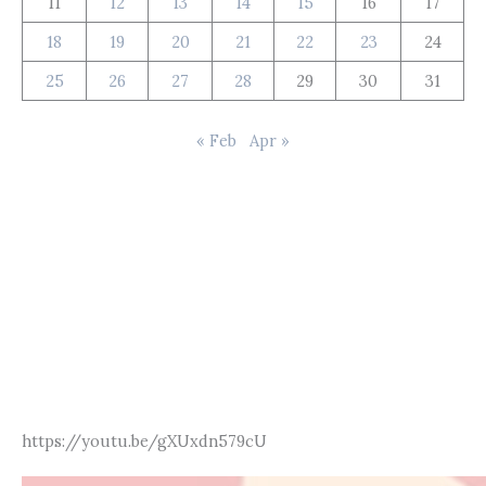
11
12
13
14
15
16
17
18
19
20
21
22
23
24
25
26
27
28
29
30
31
« Feb
Apr »
https://youtu.be/gXUxdn579cU