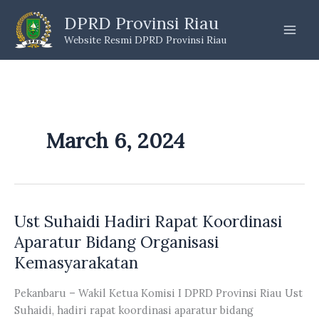
Skip
DPRD Provinsi Riau
to
Website Resmi DPRD Provinsi Riau
content
March 6, 2024
Ust Suhaidi Hadiri Rapat Koordinasi
Aparatur Bidang Organisasi
Kemasyarakatan
Pekanbaru – Wakil Ketua Komisi I DPRD Provinsi Riau Ust
Suhaidi, hadiri rapat koordinasi aparatur bidang