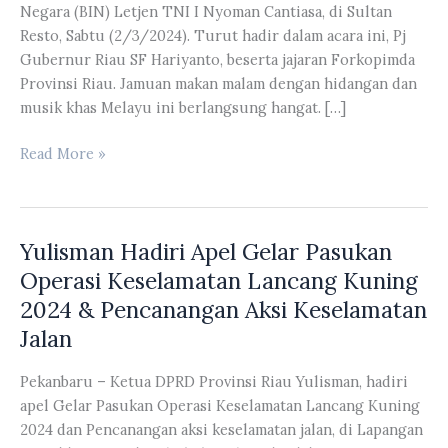
Negara (BIN) Letjen TNI I Nyoman Cantiasa, di Sultan
Resto, Sabtu (2/3/2024). Turut hadir dalam acara ini, Pj
Gubernur Riau SF Hariyanto, beserta jajaran Forkopimda
Provinsi Riau. Jamuan makan malam dengan hidangan dan
musik khas Melayu ini berlangsung hangat. […]
Yulisman
Read More »
Hadiri
Acara
Makan
Yulisman Hadiri Apel Gelar Pasukan
Malam
Bersama
Operasi Keselamatan Lancang Kuning
Wakil
2024 & Pencanangan Aksi Keselamatan
Kepala
Jalan
BIN
Letjen
Pekanbaru – Ketua DPRD Provinsi Riau Yulisman, hadiri
TNI
apel Gelar Pasukan Operasi Keselamatan Lancang Kuning
I
2024 dan Pencanangan aksi keselamatan jalan, di Lapangan
Nyoman