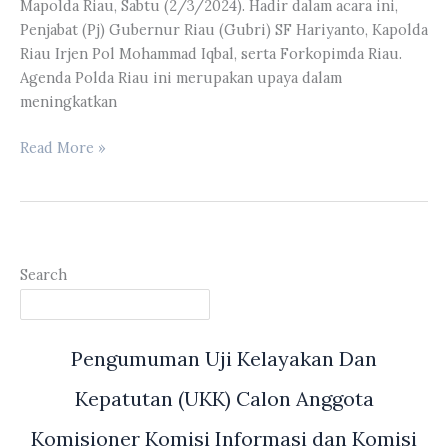
Mapolda Riau, Sabtu (2/3/2024). Hadir dalam acara ini,
Cantiasa
Penjabat (Pj) Gubernur Riau (Gubri) SF Hariyanto, Kapolda
Riau Irjen Pol Mohammad Iqbal, serta Forkopimda Riau.
Agenda Polda Riau ini merupakan upaya dalam
meningkatkan
Yulisman
Read More »
Hadiri
Apel
Gelar
Pasukan
Operasi
Search
Keselamatan
Lancang
Kuning
Pengumuman Uji Kelayakan Dan
2024
&
Kepatutan (UKK) Calon Anggota
Pencanangan
Aksi
Komisioner Komisi Informasi dan Komisi