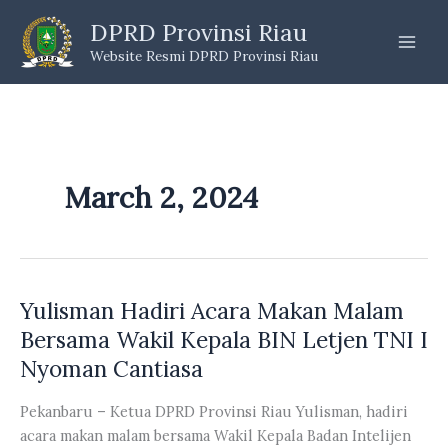
Skip
DPRD Provinsi Riau
to
Website Resmi DPRD Provinsi Riau
content
March 2, 2024
Yulisman Hadiri Acara Makan Malam
Bersama Wakil Kepala BIN Letjen TNI I
Nyoman Cantiasa
Pekanbaru – Ketua DPRD Provinsi Riau Yulisman, hadiri
acara makan malam bersama Wakil Kepala Badan Intelijen