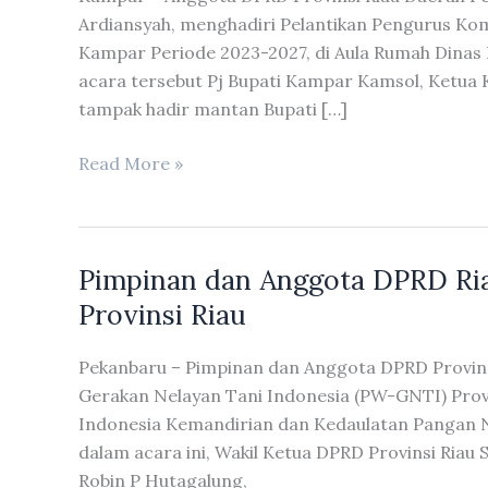
Ardiansyah, menghadiri Pelantikan Pengurus Ko
Kampar Periode 2023-2027, di Aula Rumah Dinas 
acara tersebut Pj Bupati Kampar Kamsol, Ketua K
tampak hadir mantan Bupati […]
Eva
Read More »
Yuliana
dan
Ardiansyah
Pimpinan dan Anggota DPRD Ri
Hadiri
Pelantikan
Provinsi Riau
Pengurus
KONI
Pekanbaru – Pimpinan dan Anggota DPRD Provins
Kabupaten
Gerakan Nelayan Tani Indonesia (PW-GNTI) Provi
Kampar
Indonesia Kemandirian dan Kedaulatan Pangan NK
Periode
dalam acara ini, Wakil Ketua DPRD Provinsi Riau 
2023-
Robin P Hutagalung,