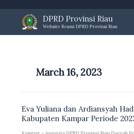
Skip
to
DPRD Provinsi Riau
content
Website Resmi DPRD Provinsi Riau
March 16, 2023
Eva Yuliana dan Ardiansyah Had
Kabupaten Kampar Periode 202
Kampar – Anggota DPRD Provinsi Riau Daerah Pe