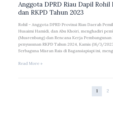
Anggota DPRD Riau Dapil Rohil
Melakukan
Aksi
dan RKPD Tahun 2023
Unjuk
Rasa
Rohil – Anggota DPRD Provinsi Riau Daerah Pemilih
di
Husaimi Hamidi, dan Abu Khoiri, menghadiri 
Depan
(Musrenbang) dan Rencana Kerja Pembangunan 
Gedung
penyusunan RKPD Tahun 2024, Kamis (16/3/2023
DPRD
Serbaguna Misran Rais di Bagansiapiapi ini, me
Riau
Anggota
Read More »
DPRD
Riau
Dapil
Rohil
1
2
Hadiri
Pembukaan
Musrenbang