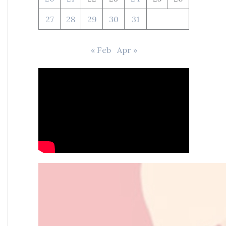
27
28
29
30
31
« Feb
Apr »