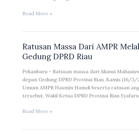
2027
Pimpinan
Read More »
dan
Anggota
DPRD
Ratusan Massa Dari AMPR Melak
Riau
Hadiri
Gedung DPRD Riau
Pelantikan
PW-
Pekanbaru – Ratusan massa dari Aliansi Mahasis
GNTI
depan Gedung DPRD Provinsi Riau, Kamis (16/3/20
Provinsi
Umum AMPR Hasmin Hamdi beserta ratusan anggo
Riau
tersebut, Wakil Ketua DPRD Provinsi Riau Syafar
Ratusan
Read More »
Massa
Dari
AMPR