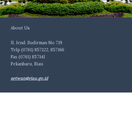
About Us
Jl. Jend. Sudirman No 719
Telp (0761) 857122, 857166
Fax (0761) 857141
Pekanbaru, Riau
setwan@riau.go.id