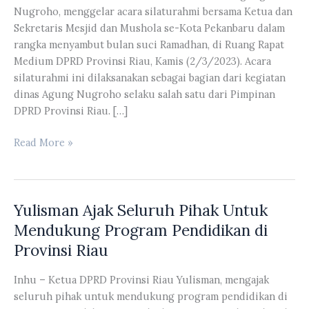
Nugroho, menggelar acara silaturahmi bersama Ketua dan
Sekretaris Mesjid dan Mushola se-Kota Pekanbaru dalam
rangka menyambut bulan suci Ramadhan, di Ruang Rapat
Medium DPRD Provinsi Riau, Kamis (2/3/2023). Acara
silaturahmi ini dilaksanakan sebagai bagian dari kegiatan
dinas Agung Nugroho selaku salah satu dari Pimpinan
DPRD Provinsi Riau. […]
Agung
Read More »
Nugroho
Menggelar
Acara
Yulisman Ajak Seluruh Pihak Untuk
Silaturahmi
Bersama
Mendukung Program Pendidikan di
Ketua
Provinsi Riau
dan
Sekretaris
Inhu – Ketua DPRD Provinsi Riau Yulisman, mengajak
Mesjid
seluruh pihak untuk mendukung program pendidikan di
Mushola