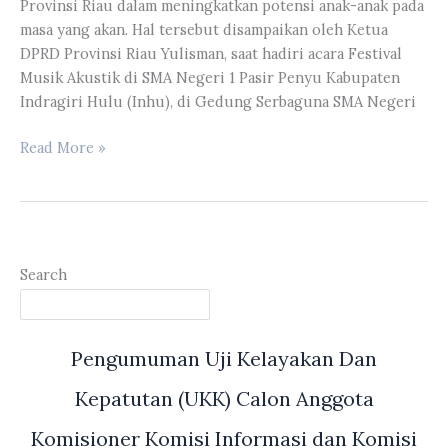
Provinsi Riau dalam meningkatkan potensi anak-anak pada
Se-
masa yang akan. Hal tersebut disampaikan oleh Ketua
Kota
DPRD Provinsi Riau Yulisman, saat hadiri acara Festival
Pekanbaru
Musik Akustik di SMA Negeri 1 Pasir Penyu Kabupaten
Indragiri Hulu (Inhu), di Gedung Serbaguna SMA Negeri
Yulisman
Read More »
Ajak
Seluruh
Pihak
Untuk
Mendukung
Search
Program
Pendidikan
di
Pengumuman Uji Kelayakan Dan
Provinsi
Riau
Kepatutan (UKK) Calon Anggota
Komisioner Komisi Informasi dan Komisi