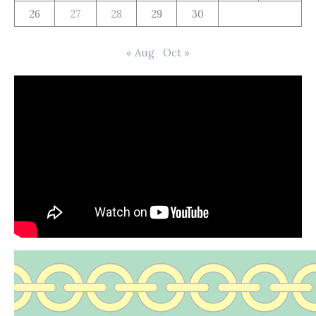
26
27
28
29
30
« Aug
Oct »