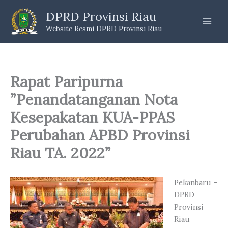
Skip
DPRD Provinsi Riau
to
Website Resmi DPRD Provinsi Riau
content
Rapat Paripurna
”Penandatanganan Nota
Kesepakatan KUA-PPAS
Perubahan APBD Provinsi
Riau TA. 2022”
Pekanbaru –
DPRD
Provinsi
Riau