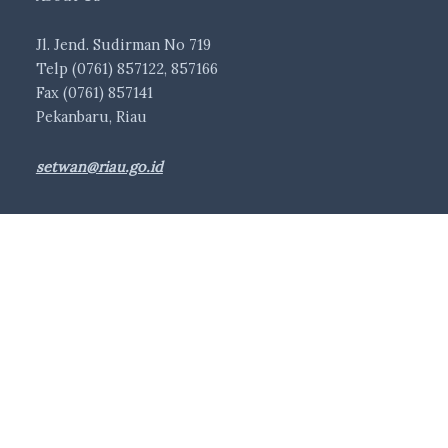
Jl. Jend. Sudirman No 719
Telp (0761) 857122, 857166
Fax (0761) 857141
Pekanbaru, Riau
setwan@riau.go.id