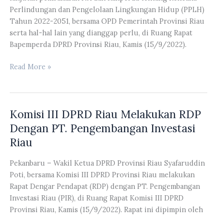
Perlindungan dan Pengelolaan Lingkungan Hidup (PPLH)
Tahun 2022-2051, bersama OPD Pemerintah Provinsi Riau
serta hal-hal lain yang dianggap perlu, di Ruang Rapat
Bapemperda DPRD Provinsi Riau, Kamis (15/9/2022).
Bapemperda
Read More »
DPRD
Riau
Melakukan
Komisi III DPRD Riau Melakukan RDP
Rapat
Kerja
Dengan PT. Pengembangan Investasi
Lanjutan
Riau
Pembahasan
NA
Pekanbaru – Wakil Ketua DPRD Provinsi Riau Syafaruddin
dan
Poti, bersama Komisi III DPRD Provinsi Riau melakukan
Ranperda
Rapat Dengar Pendapat (RDP) dengan PT. Pengembangan
Tentang
Investasi Riau (PIR), di Ruang Rapat Komisi III DPRD
Rencana
Provinsi Riau, Kamis (15/9/2022). Rapat ini dipimpin oleh