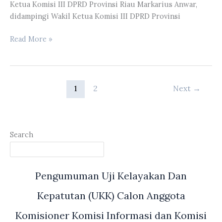
PPLH
Ketua Komisi III DPRD Provinsi Riau Markarius Anwar,
Tahun
didampingi Wakil Ketua Komisi III DPRD Provinsi
2022-
2051
Komisi
Read More »
III
DPRD
Riau
Melakukan
1
2
Next
→
RDP
Dengan
PT.
Pengembangan
Search
Investasi
Riau
Pengumuman Uji Kelayakan Dan
Kepatutan (UKK) Calon Anggota
Komisioner Komisi Informasi dan Komisi