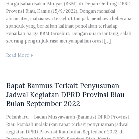
Harga Bahan Bakar Minyak (BBM), di Depan Gedung DPRD
Provinsi Riau, Kamis (15/9/2022). Dengan memakai
almamater, mahasiswa tersebut tampak membawa beberapa
spanduk yang berisikan kalimat penolakan terhadap
kenaikan harga BBM tersebut. Dengan suara lantang, salah
seorang pengunjuk rasa menyampaikan orasi […]
Ratusan
Read More »
Mahasiswa
UIR
Kembali
Rapat Banmus Terkait Penyusunan
Melakukan
Aksi
Jadwal Kegiatan DPRD Provinsi Riau
Unjuk
Bulan September 2022
Rasa
Terkait
Pekanbaru – Badan Musyawarah (Banmus) DPRD Provinsi
Kenaikan
Riau kembali melakukan rapat terkait penyusunan jadwal
Harga
kegiatan DPRD Provinsi Riau bulan September 2022, di
BBM