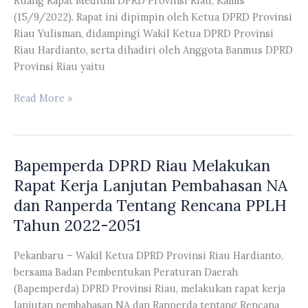
Ruang Rapat Medium DPRD Provinsi Riau, Kamis
(15/9/2022). Rapat ini dipimpin oleh Ketua DPRD Provinsi
Riau Yulisman, didampingi Wakil Ketua DPRD Provinsi
Riau Hardianto, serta dihadiri oleh Anggota Banmus DPRD
Provinsi Riau yaitu
Rapat
Read More »
Banmus
Terkait
Penyusunan
Bapemperda DPRD Riau Melakukan
Jadwal
Kegiatan
Rapat Kerja Lanjutan Pembahasan NA
DPRD
dan Ranperda Tentang Rencana PPLH
Provinsi
Tahun 2022-2051
Riau
Bulan
Pekanbaru – Wakil Ketua DPRD Provinsi Riau Hardianto,
September
bersama Badan Pembentukan Peraturan Daerah
2022
(Bapemperda) DPRD Provinsi Riau, melakukan rapat kerja
lanjutan pembahasan NA dan Ranperda tentang Rencana