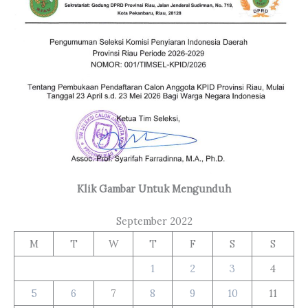
Klik Gambar Untuk Mengunduh
September 2022
M
T
W
T
F
S
S
1
2
3
4
5
6
7
8
9
10
11