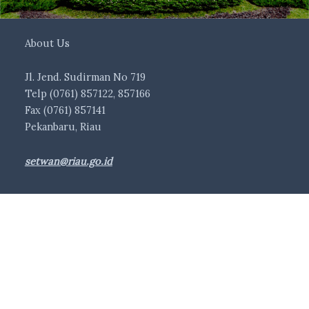
About Us
Jl. Jend. Sudirman No 719
Telp (0761) 857122, 857166
Fax (0761) 857141
Pekanbaru, Riau
setwan@riau.go.id