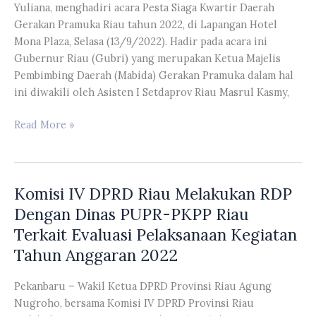
Yuliana, menghadiri acara Pesta Siaga Kwartir Daerah
Malam
Gerakan Pramuka Riau tahun 2022, di Lapangan Hotel
Dengan
Mona Plaza, Selasa (13/9/2022). Hadir pada acara ini
Kasad
Gubernur Riau (Gubri) yang merupakan Ketua Majelis
Jenderal
Pembimbing Daerah (Mabida) Gerakan Pramuka dalam hal
TNI
ini diwakili oleh Asisten I Setdaprov Riau Masrul Kasmy,
Dudung
Abdurachman
Anggota
Read More »
Komisi
V
DPRD
Komisi IV DPRD Riau Melakukan RDP
Riau
Eva
Dengan Dinas PUPR-PKPP Riau
Yuliana
Terkait Evaluasi Pelaksanaan Kegiatan
Hadiri
Tahun Anggaran 2022
Acara
Pesta
Pekanbaru – Wakil Ketua DPRD Provinsi Riau Agung
Siaga
Nugroho, bersama Komisi IV DPRD Provinsi Riau
Kwartir