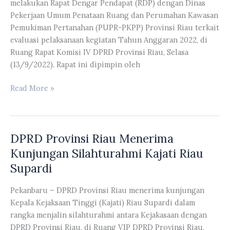
melakukan Rapat Dengar Pendapat (RDP) dengan Dinas
Daerah
Pekerjaan Umum Penataan Ruang dan Perumahan Kawasan
Gerakan
Pemukiman Pertanahan (PUPR-PKPP) Provinsi Riau terkait
Pramuka
evaluasi pelaksanaan kegiatan Tahun Anggaran 2022, di
Riau
Ruang Rapat Komisi IV DPRD Provinsi Riau, Selasa
tahun
(13/9/2022). Rapat ini dipimpin oleh
2022
Komisi
Read More »
IV
DPRD
Riau
DPRD Provinsi Riau Menerima
Melakukan
RDP
Kunjungan Silahturahmi Kajati Riau
Dengan
Supardi
Dinas
PUPR-
Pekanbaru – DPRD Provinsi Riau menerima kunjungan
PKPP
Kepala Kejaksaan Tinggi (Kajati) Riau Supardi dalam
Riau
rangka menjalin silahturahmi antara Kejakasaan dengan
Terkait
DPRD Provinsi Riau, di Ruang VIP DPRD Provinsi Riau,