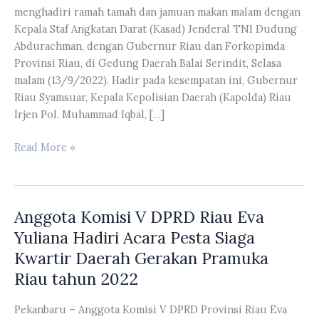
menghadiri ramah tamah dan jamuan makan malam dengan
Kepala Staf Angkatan Darat (Kasad) Jenderal TNI Dudung
Abdurachman, dengan Gubernur Riau dan Forkopimda
Provinsi Riau, di Gedung Daerah Balai Serindit, Selasa
malam (13/9/2022). Hadir pada kesempatan ini, Gubernur
Riau Syamsuar, Kepala Kepolisian Daerah (Kapolda) Riau
Irjen Pol. Muhammad Iqbal, […]
Ketua
Read More »
DPRD
Riau
Yulisman
Anggota Komisi V DPRD Riau Eva
Hadiri
Acara
Yuliana Hadiri Acara Pesta Siaga
Ramah
Kwartir Daerah Gerakan Pramuka
Tamah
Riau tahun 2022
dan
Jamuan
Pekanbaru – Anggota Komisi V DPRD Provinsi Riau Eva
Makan