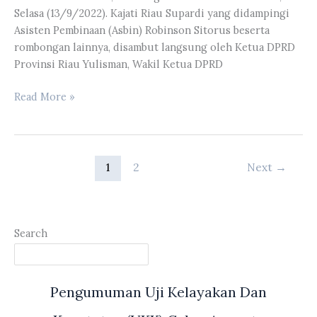
Evaluasi
Selasa (13/9/2022). Kajati Riau Supardi yang didampingi
Pelaksanaan
Asisten Pembinaan (Asbin) Robinson Sitorus beserta
Kegiatan
rombongan lainnya, disambut langsung oleh Ketua DPRD
Tahun
Provinsi Riau Yulisman, Wakil Ketua DPRD
Anggaran
2022
DPRD
Read More »
Provinsi
Riau
Menerima
Kunjungan
1
2
Next
→
Silahturahmi
Kajati
Riau
Supardi
Search
Pengumuman Uji Kelayakan Dan