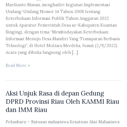
Mardianto Manan, menghadiri kegiatan Implementasi
Undang-Undang Nomor 14 Tahun 2008 tentang
Keterbukaan Informasi Publik Tahun Anggaran 2022
untuk Aparatur Pemerintah Desa se-Kabupaten Kuantan
Singingi, dengan tema “Membudayakan Keterbukaan
Informasi Menuju Desa Mandiri Yang Transparan Berbasis
Teknologi”, di Hotel Mutiara Merdeka, Jumat (2/9/2022).
Acara yang dibuka langsung oleh […]
Anggota
Read More »
Komisi
I
DPRD
Aksi Unjuk Rasa di depan Gedung
Provinsi
Riau
DPRD Provinsi Riau Oleh KAMMI Riau
Mardianto
dan IMM Riau
Manan
Hadiri
Pekanbaru – Ratusan mahasiswa Kesatuan Aksi Mahasiswa
Kegiatan