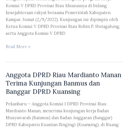
Riau
Komisi V DPRD Provinsi Riau khususnya di bidang
dan
kesejahteraan rakyat bersama Pemerintah Kabupaten
IMM
Kampar, Jumat (2/9/2022). Kunjungan ini dipimpin oleh
Riau
Ketua Komisi V DPRD Provinsi Riau Robin P. Hutagalung,
serta Anggota Komisi V DPRD
Komisi
Read More »
V
DPRD
Provinsi
Anggota DPRD Riau Mardianto Manan
Riau
Melakukan
Terima Kunjungan Banmus dan
Kuntil
Banggar DPRD Kuansing
ke
Kantor
Pekanbaru – Anggota Komisi I DPRD Provinsi Riau
Bupati
Mardianto Manan, menerima kunjungan kerja Badan
Kampar
Musyawarah (Banmus) dan Badan Anggaran (Banggar)
DPRD Kabupaten Kuantan Singingi (Kuansing), di Ruang