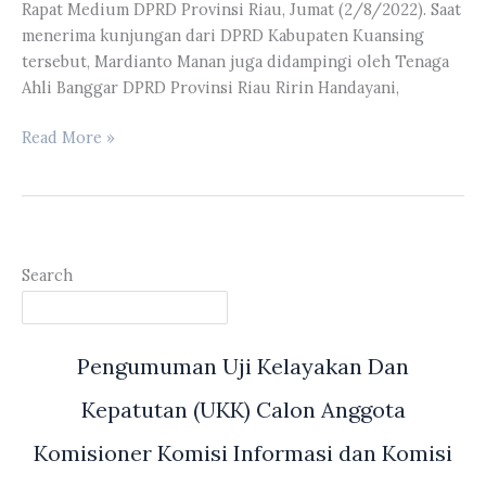
Rapat Medium DPRD Provinsi Riau, Jumat (2/8/2022). Saat
menerima kunjungan dari DPRD Kabupaten Kuansing
tersebut, Mardianto Manan juga didampingi oleh Tenaga
Ahli Banggar DPRD Provinsi Riau Ririn Handayani,
Anggota
Read More »
DPRD
Riau
Mardianto
Manan
Terima
Search
Kunjungan
Banmus
dan
Pengumuman Uji Kelayakan Dan
Banggar
DPRD
Kepatutan (UKK) Calon Anggota
Kuansing
Komisioner Komisi Informasi dan Komisi