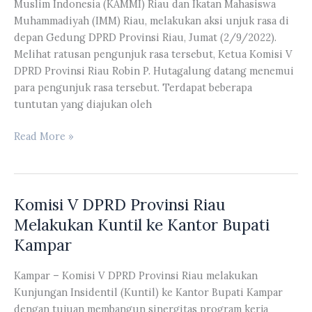
Muslim Indonesia (KAMMI) Riau dan Ikatan Mahasiswa
Tentang
Muhammadiyah (IMM) Riau, melakukan aksi unjuk rasa di
Keterbukaan
depan Gedung DPRD Provinsi Riau, Jumat (2/9/2022).
Informasi
Melihat ratusan pengunjuk rasa tersebut, Ketua Komisi V
Publik
DPRD Provinsi Riau Robin P. Hutagalung datang menemui
Tahun
para pengunjuk rasa tersebut. Terdapat beberapa
Anggaran
tuntutan yang diajukan oleh
2022
Aksi
Read More »
Unjuk
Rasa
di
Komisi V DPRD Provinsi Riau
depan
Gedung
Melakukan Kuntil ke Kantor Bupati
DPRD
Kampar
Provinsi
Riau
Kampar – Komisi V DPRD Provinsi Riau melakukan
Oleh
Kunjungan Insidentil (Kuntil) ke Kantor Bupati Kampar
KAMMI
dengan tujuan membangun sinergitas program kerja