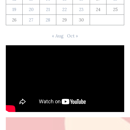
19
20
21
22
23
24
25
26
27
28
29
30
« Aug
Oct »