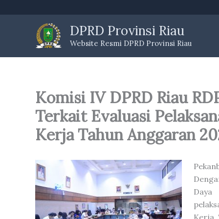
Skip
to
DPRD Provinsi Riau
content
Website Resmi DPRD Provinsi Riau
Komisi IV DPRD Riau RD
Terkait Evaluasi Pelaksa
Kerja Tahun Anggaran 20
Pekanb
Denga
Daya 
pelak
Kerja