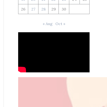
26
27
28
29
30
« Aug
Oct »