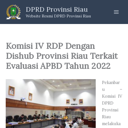
Skip
DPRD Provinsi Riau
to
Website Resmi DPRD Provinsi Riau
content
Komisi IV RDP Dengan
Dishub Provinsi Riau Terkait
Evaluasi APBD Tahun 2022
Pekanbar
u –
Komisi IV
DPRD
Provinsi
Riau
melakuka