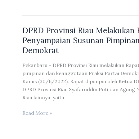
III
DPRD
Provinsi
DPRD Provinsi Riau Melakukan 
Riau
Melakukan
Penyampaian Susunan Pimpinan 
Kuntil
Demokrat
ke
PT.
Pekanbaru – DPRD Provinsi Riau melakukan Rap
Indah
pimpinan dan keanggotaan Fraksi Partai Demokra
Kiat
Kamis (30/6/2022). Rapat dipimpin oleh Ketua DP
Pulp
DPRD Provinsi Riau Syafaruddin Poti dan Agung N
and
Riau lainnya, yaitu
Paper
DPRD
Read More »
Provinsi
Riau
Melakukan