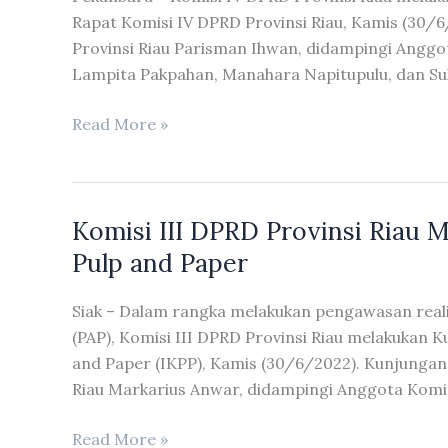
Rapat Komisi IV DPRD Provinsi Riau, Kamis (30/6
Provinsi Riau Parisman Ihwan, didampingi Anggota
Lampita Pakpahan, Manahara Napitupulu, dan Suk
Komisi
Read More »
IV
DPRD
Provinsi
Komisi III DPRD Provinsi Riau M
Riau
Melakukan
Pulp and Paper
Rapat
Kerja
Siak – Dalam rangka melakukan pengawasan reali
Dengan
(PAP), Komisi III DPRD Provinsi Riau melakukan Ku
PT.
and Paper (IKPP), Kamis (30/6/2022). Kunjungan 
Hutama
Riau Markarius Anwar, didampingi Anggota Komis
Karya
Komisi
Read More »