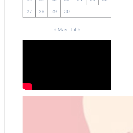
27
28
29
30
« May
Jul »