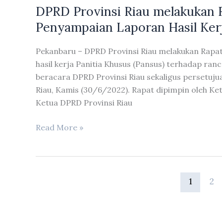
DPRD Provinsi Riau melakukan 
Rapat
Paripurna
Penyampaian Laporan Hasil Ker
Dengan
Agenda
Pekanbaru – DPRD Provinsi Riau melakukan Rap
Penyampaian
hasil kerja Panitia Khusus (Pansus) terhadap ra
Susunan
beracara DPRD Provinsi Riau sekaligus persetuj
Pimpinan
Riau, Kamis (30/6/2022). Rapat dipimpin oleh Ke
dan
Ketua DPRD Provinsi Riau
Keanggotaan
Fraksi
DPRD
Read More »
Partai
Provinsi
Demokrat
Riau
melakukan
Rapat
1
2
Paripurna
Dengan
Agenda