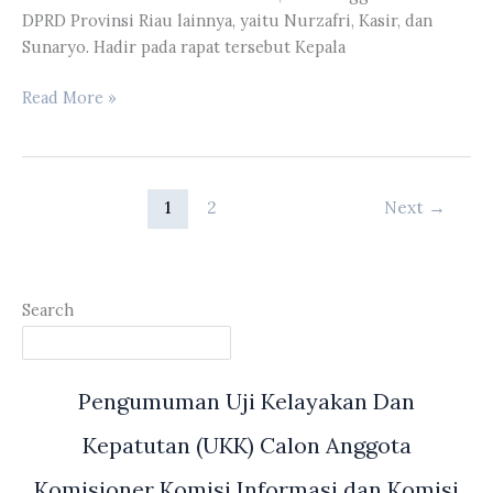
DPRD Provinsi Riau lainnya, yaitu Nurzafri, Kasir, dan
Sunaryo. Hadir pada rapat tersebut Kepala
Komisi
Read More »
III
DPRD
Provinsi
Riau
1
2
Next
→
Melakukan
Rapat
Kerja
Dengan
Search
Inspektorat
Daerah
Provinsi
Pengumuman Uji Kelayakan Dan
Riau
Kepatutan (UKK) Calon Anggota
Komisioner Komisi Informasi dan Komisi