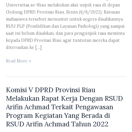
Universitas se-Riau melakukan aksi unjuk rasa di depan
Gedung DPRD Provinsi Riau, Senin (6/6/2022). Ratusan
mahasiswa tersebut menuntut untuk segera disahkannya
RUU PLP (Pendidikan dan Layanan Psikologi) yang sampai
saat ini belum disahkan, dan para pengunjuk rasa meminta
kepada DPRD Provinsi Riau agar tuntutan mereka dapat
diteruskan ke […]
Ratusan
Read More »
Mahasiswa
Fakultas
Psikologi
Komisi V DPRD Provinsi Riau
Dari
Universitas
Melakukan Rapat Kerja Dengan RSUD
Se-
Arifin Achmad Terkait Pengawasan
Riau
Program Kegiatan Yang Berada di
Melakukan
RSUD Arifin Achmad Tahun 2022
Aksi
Unjuk