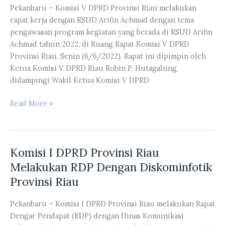
Pekanbaru – Komisi V DPRD Provinsi Riau melakukan
Rasa
rapat kerja dengan RSUD Arifin Achmad dengan tema
di
pengawasan program kegiatan yang berada di RSUD Arifin
Depan
Achmad tahun 2022, di Ruang Rapat Komisi V DPRD
Gedung
Provinsi Riau, Senin (6/6/2022). Rapat ini dipimpin oleh
DPRD
Ketua Komisi V DPRD Riau Robin P. Hutagalung,
Provinsi
didampingi Wakil Ketua Komisi V DPRD
Riau
Komisi
Read More »
V
DPRD
Provinsi
Komisi I DPRD Provinsi Riau
Riau
Melakukan
Melakukan RDP Dengan Diskominfotik
Rapat
Provinsi Riau
Kerja
Dengan
Pekanbaru – Komisi I DPRD Provinsi Riau melakukan Rapat
RSUD
Dengar Pendapat (RDP) dengan Dinas Komunikasi
Arifin