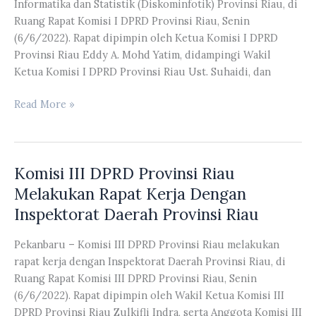
Informatika dan Statistik (Diskominfotik) Provinsi Riau, di
Achmad
Ruang Rapat Komisi I DPRD Provinsi Riau, Senin
Terkait
(6/6/2022). Rapat dipimpin oleh Ketua Komisi I DPRD
Pengawasan
Provinsi Riau Eddy A. Mohd Yatim, didampingi Wakil
Program
Ketua Komisi I DPRD Provinsi Riau Ust. Suhaidi, dan
Kegiatan
Yang
Komisi
Read More »
Berada
I
di
DPRD
RSUD
Provinsi
Arifin
Komisi III DPRD Provinsi Riau
Riau
Achmad
Melakukan
Melakukan Rapat Kerja Dengan
Tahun
RDP
Inspektorat Daerah Provinsi Riau
2022
Dengan
Diskominfotik
Pekanbaru – Komisi III DPRD Provinsi Riau melakukan
Provinsi
rapat kerja dengan Inspektorat Daerah Provinsi Riau, di
Riau
Ruang Rapat Komisi III DPRD Provinsi Riau, Senin
(6/6/2022). Rapat dipimpin oleh Wakil Ketua Komisi III
DPRD Provinsi Riau Zulkifli Indra, serta Anggota Komisi III